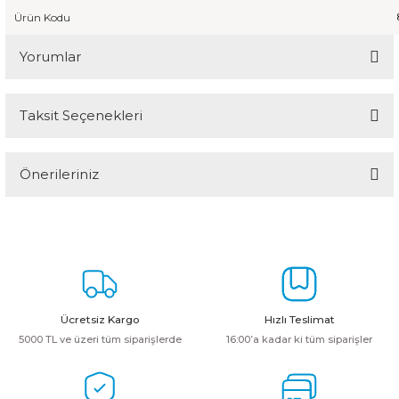
Ürün Kodu
Yorumlar
Taksit Seçenekleri
Bu ürüne ilk yorumu siz yapın!
Önerileriniz
Yorum Yaz
Bu ürünün fiyat bilgisi, resim, ürün açıklamalarında ve diğer
konularda yetersiz gördüğünüz noktaları öneri formunu kullanarak
tarafımıza iletebilirsiniz.
Görüş ve önerileriniz için teşekkür ederiz.
Ürün resmi kalitesiz, bozuk veya görüntülenemiyor.
Ücretsiz Kargo
Hızlı Teslimat
Ürün açıklamasında eksik bilgiler bulunuyor.
5000 TL ve üzeri tüm siparişlerde
16:00’a kadar ki tüm siparişler
Ürün bilgilerinde hatalar bulunuyor.
Ürün fiyatı diğer sitelerden daha pahalı.