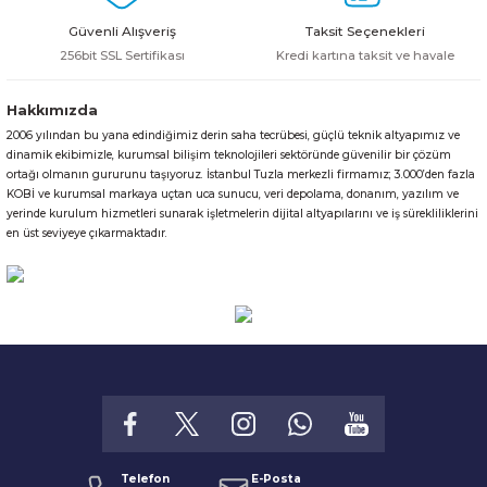
Bu ürüne benzer farklı alternatifler olmalı.
Güvenli Alışveriş
Taksit Seçenekleri
256bit SSL Sertifikası
Kredi kartına taksit ve havale
Hakkımızda
2006 yılından bu yana edindiğimiz derin saha tecrübesi, güçlü teknik altyapımız ve
Gönder
dinamik ekibimizle, kurumsal bilişim teknolojileri sektöründe güvenilir bir çözüm
ortağı olmanın gururunu taşıyoruz. İstanbul Tuzla merkezli firmamız; 3.000’den fazla
KOBİ ve kurumsal markaya uçtan uca sunucu, veri depolama, donanım, yazılım ve
yerinde kurulum hizmetleri sunarak işletmelerin dijital altyapılarını ve iş sürekliliklerini
en üst seviyeye çıkarmaktadır.
Telefon
E-Posta