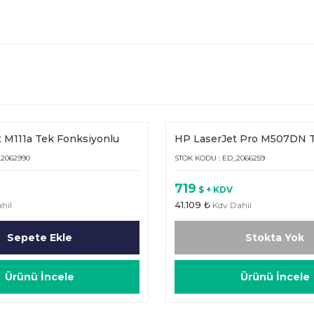
 M111a Tek Fonksiyonlu
HP LaserJet Pro M507DN 
Fonksiyonlu (1PV87A)
_2062990
STOK KODU : ED_2066259
719
$ + KDV
41.109 ₺
hil
Kdv Dahil
Sepete Ekle
Stokta Yok
Ürünü İncele
Ürünü İncele