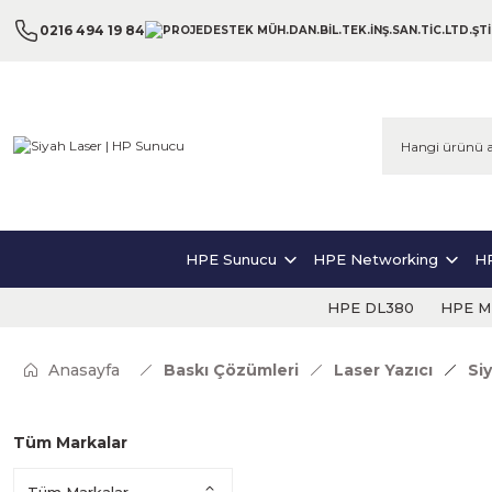
0216 494 19 84
HPE Sunucu
HPE Networking
HP
HPE DL380
HPE ML
Anasayfa
Baskı Çözümleri
Laser Yazıcı
Si
Tüm Markalar
Tüm Markalar