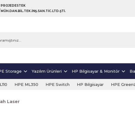
PROJEDESTEK
MÜH.DAN.BİL.TEK.İNŞ.SAN.TİC.LTD.ŞTİ.
E Storage
Yazılım Ürünleri
HP Bilgisayar & Monitör
Ba
110
HPE ML350
HPE Switch
HP Bilgisayar
HPE Green
yah Laser