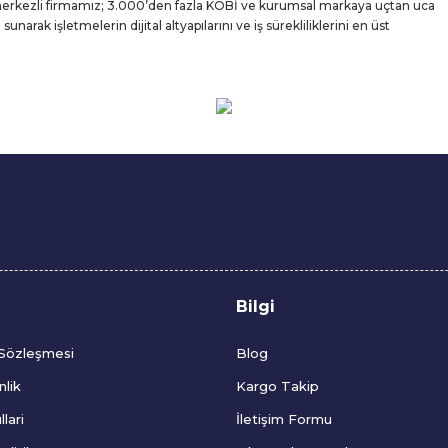
 merkezli firmamız; 3.000’den fazla KOBİ ve kurumsal markaya uçtan uca
rak işletmelerin dijital altyapılarını ve iş sürekliliklerini en üst
Bilgi
 Sözleşmesi
Blog
nlik
Kargo Takip
lari
İletişim Formu