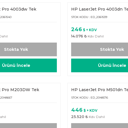
t Pro 4003dw Tek
HP LaserJet Pro 4003dn T
 (2Z610A)
Fonksiyonlu (2Z609A)
2061540
STOK KODU : ED_2061539
246
$ + KDV
14.076 ₺
Dahil
Kdv Dahil
Stokta Yok
Stokta Yok
Ürünü İncele
Ürünü İncele
t Pro M203DW Tek
HP LaserJet Pro M501dn T
u (G3Q47A)
Fonksiyonlu (J8H61A)
_2048667
STOK KODU : ED_2048576
446
$ + KDV
25.520 ₺
ahil
Kdv Dahil