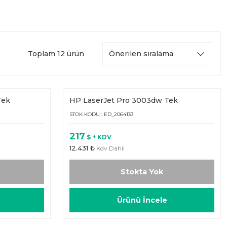
Toplam 12 ürün
Tek
HP LaserJet Pro 3003dw Tek
Fonksiyonlu (3G654A)
STOK KODU : ED_2064133
217
$ + KDV
12.431 ₺
Kdv Dahil
Stokta Yok
Ürünü İncele