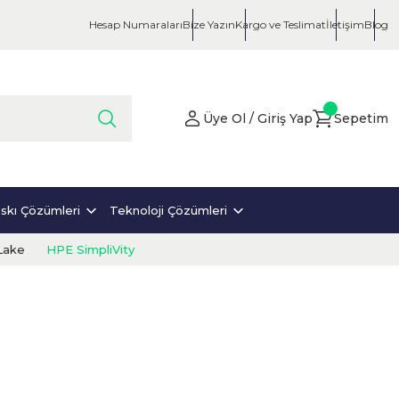
Hesap Numaraları
Bize Yazın
Kargo ve Teslimat
İletişim
Blog
Üye Ol / Giriş Yap
Sepetim
skı Çözümleri
Teknoloji Çözümleri
Lake
HPE SimpliVity