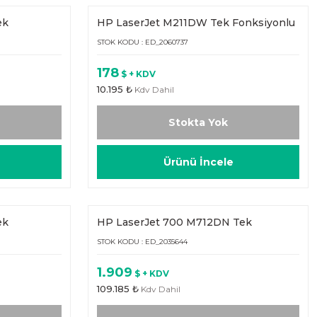
ek
HP LaserJet M211DW Tek Fonksiyonlu
(9YF83A)
STOK KODU : ED_2060737
178
$ + KDV
10.195 ₺
Kdv Dahil
Stokta Yok
Ürünü İncele
ek
HP LaserJet 700 M712DN Tek
Fonksiyonlu A3 (CF236A)
STOK KODU : ED_2035644
1.909
$ + KDV
109.185 ₺
Kdv Dahil