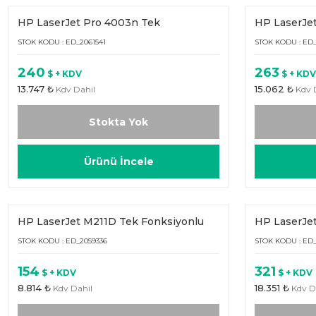
HP LaserJet Pro 4003n Tek
HP LaserJe
Fonksiyonlu (2Z611A)
Fonksiyonlu
STOK KODU : ED_2061541
STOK KODU : ED_
240
263
$ + KDV
$ + KDV
13.747 ₺
15.062 ₺
Kdv Dahil
Kdv 
Stokta Yok
Ürünü İncele
HP LaserJet M211D Tek Fonksiyonlu
HP LaserJe
(9YF82A)
Fonksiyonl
STOK KODU : ED_2059336
STOK KODU : ED
154
321
$ + KDV
$ + KDV
8.814 ₺
18.351 ₺
Kdv Dahil
Kdv D