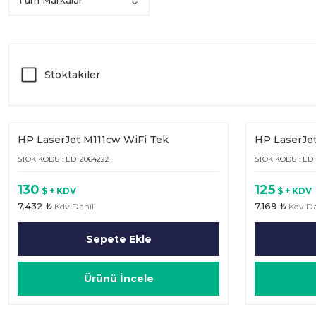
Stoktakiler
HP LaserJet M111cw WiFi Tek
HP LaserJet
Fonksiyonlu (1Y7D2A)
(7MD67A)
STOK KODU : ED_2064222
STOK KODU : ED
130
125
$ + KDV
$ + KDV
7.432 ₺
7.169 ₺
Kdv Dahil
Kdv Da
Sepete Ekle
Ürünü İncele