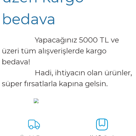
HPE MSA 2.4TB SAS 10K SFF M2 HDD -
Kablo
bedava
Aruba Güç Kaynağı
Aruba Aksesuar
Yapacağınız 5000 TL ve
üzeri tüm alışverişlerde kargo
bedava!
Hadi, ihtiyacın olan ürünler,
süper fırsatlarla kapına gelsin.