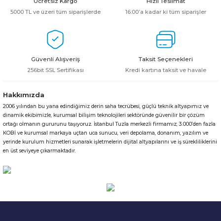
Ücretsiz Kargo
Hızlı Teslimat
5000 TL ve üzeri tüm siparişlerde
16:00’a kadar ki tüm siparişler
Güvenli Alışveriş
Taksit Seçenekleri
256bit SSL Sertifikası
Kredi kartına taksit ve havale
Hakkımızda
2006 yılından bu yana edindiğimiz derin saha tecrübesi, güçlü teknik altyapımız ve
dinamik ekibimizle, kurumsal bilişim teknolojileri sektöründe güvenilir bir çözüm
ortağı olmanın gururunu taşıyoruz. İstanbul Tuzla merkezli firmamız; 3.000’den fazla
KOBİ ve kurumsal markaya uçtan uca sunucu, veri depolama, donanım, yazılım ve
yerinde kurulum hizmetleri sunarak işletmelerin dijital altyapılarını ve iş sürekliliklerini
en üst seviyeye çıkarmaktadır.