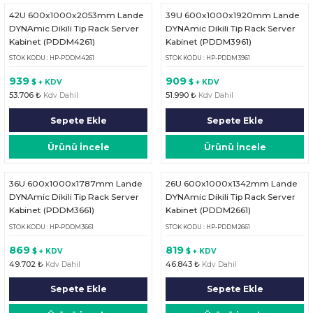
42U 600x1000x2053mm Lande
39U 600x1000x1920mm Lande
DYNAmic Dikili Tip Rack Server
DYNAmic Dikili Tip Rack Server
Kabinet (PDDM4261)
Kabinet (PDDM3961)
STOK KODU : HP-PDDM4261
STOK KODU : HP-PDDM3961
939
909
$ + KDV
$ + KDV
53.706 ₺
51.990 ₺
Kdv Dahil
Kdv Dahil
Sepete Ekle
Sepete Ekle
Ürünü İncele
Ürünü İncele
36U 600x1000x1787mm Lande
26U 600x1000x1342mm Lande
DYNAmic Dikili Tip Rack Server
DYNAmic Dikili Tip Rack Server
Kabinet (PDDM3661)
Kabinet (PDDM2661)
STOK KODU : HP-PDDM3661
STOK KODU : HP-PDDM2661
869
819
$ + KDV
$ + KDV
49.702 ₺
46.843 ₺
Kdv Dahil
Kdv Dahil
Sepete Ekle
Sepete Ekle