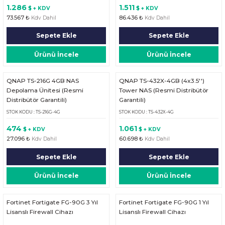
1.286
1.511
$ + KDV
$ + KDV
73.567 ₺
86.436 ₺
Kdv Dahil
Kdv Dahil
Sepete Ekle
Sepete Ekle
Ürünü İncele
Ürünü İncele
QNAP TS-216G 4GB NAS
QNAP TS-432X-4GB (4x3.5'')
Depolama Ünitesi (Resmi
Tower NAS (Resmi Distribütör
Distribütör Garantili)
Garantili)
STOK KODU : TS-216G-4G
STOK KODU : TS-432X-4G
474
1.061
$ + KDV
$ + KDV
27.096 ₺
60.698 ₺
Kdv Dahil
Kdv Dahil
Sepete Ekle
Sepete Ekle
Ürünü İncele
Ürünü İncele
Fortinet Fortigate FG-90G 3 Yıl
Fortinet Fortigate FG-90G 1 Yıl
Lisanslı Firewall Cihazı
Lisanslı Firewall Cihazı