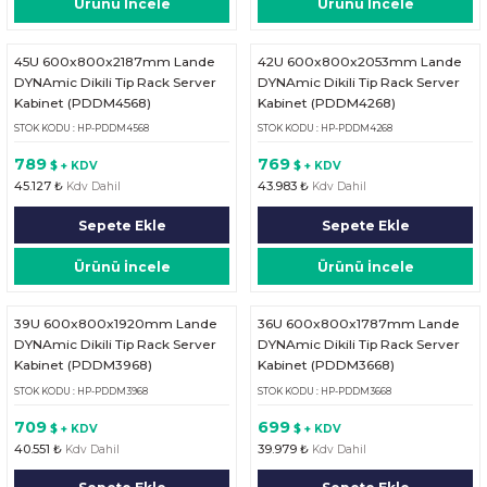
Ürünü İncele
Ürünü İncele
45U 600x800x2187mm Lande
42U 600x800x2053mm Lande
DYNAmic Dikili Tip Rack Server
DYNAmic Dikili Tip Rack Server
Kabinet (PDDM4568)
Kabinet (PDDM4268)
STOK KODU : HP-PDDM4568
STOK KODU : HP-PDDM4268
789
769
$ + KDV
$ + KDV
45.127 ₺
43.983 ₺
Kdv Dahil
Kdv Dahil
Sepete Ekle
Sepete Ekle
Ürünü İncele
Ürünü İncele
39U 600x800x1920mm Lande
36U 600x800x1787mm Lande
DYNAmic Dikili Tip Rack Server
DYNAmic Dikili Tip Rack Server
Kabinet (PDDM3968)
Kabinet (PDDM3668)
STOK KODU : HP-PDDM3968
STOK KODU : HP-PDDM3668
709
699
$ + KDV
$ + KDV
40.551 ₺
39.979 ₺
Kdv Dahil
Kdv Dahil