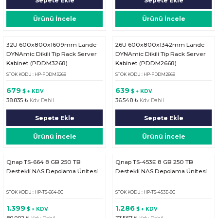
Sepete Ekle
Sepete Ekle
Ürünü İncele
Ürünü İncele
32U 600x800x1609mm Lande
26U 600x800x1342mm Lande
DYNAmic Dikili Tip Rack Server
DYNAmic Dikili Tip Rack Server
Kabinet (PDDM3268)
Kabinet (PDDM2668)
STOK KODU : HP-PDDM3268
STOK KODU : HP-PDDM2668
679
639
$ + KDV
$ + KDV
38.835 ₺
36.548 ₺
Kdv Dahil
Kdv Dahil
Sepete Ekle
Sepete Ekle
Ürünü İncele
Ürünü İncele
Qnap TS-664 8 GB 250 TB
Qnap TS-453E 8 GB 250 TB
Destekli NAS Depolama Ünitesi
Destekli NAS Depolama Ünitesi
STOK KODU : HP-TS-664-8G
STOK KODU : HP-TS-453E-8G
1.399
1.286
$ + KDV
$ + KDV
80.002 ₺
73.567 ₺