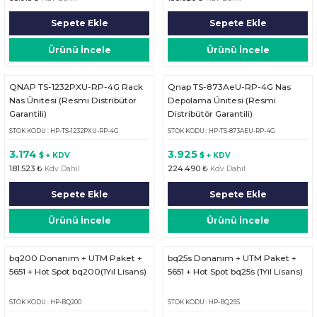
Sepete Ekle
Sepete Ekle
Ürünü İncele
Ürünü İncele
QNAP TS-1232PXU-RP-4G Rack
Qnap TS-873AeU-RP-4G Nas
Nas Ünitesi (Resmi Distribütör
Depolama Ünitesi (Resmi
Garantili)
Distribütör Garantili)
STOK KODU : HP-TS-1232PXU-RP-4G
STOK KODU : HP-TS-873AEU-RP-4G
3.174
3.925
$ + KDV
$ + KDV
181.523 ₺
224.490 ₺
Kdv Dahil
Kdv Dahil
Sepete Ekle
Sepete Ekle
Ürünü İncele
Ürünü İncele
bq200 Donanım + UTM Paket +
bq25s Donanım + UTM Paket +
5651 + Hot Spot bq200(1Yıl Lisans)
5651 + Hot Spot bq25s (1Yıl Lisans)
STOK KODU : HP-BQ200
STOK KODU : HP-BQ25S