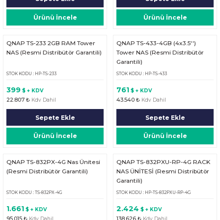
HPE MSA 2.4TB SAS 10K SFF M2 HDD -
Kablo
Ürünü İncele
Ürünü İncele
Aruba Güç Kaynağı
QNAP TS-233 2GB RAM Tower
QNAP TS-433-4GB (4x3.5'')
NAS (Resmi Distribütör Garantili)
Tower NAS (Resmi Distribütör
Aruba Aksesuar
Garantili)
STOK KODU : HP-TS-233
STOK KODU : HP-TS-433
399
761
$ + KDV
$ + KDV
22.807 ₺
43.540 ₺
Kdv Dahil
Kdv Dahil
Sepete Ekle
Sepete Ekle
Ürünü İncele
Ürünü İncele
QNAP TS-832PX-4G Nas Ünitesi
QNAP TS-832PXU-RP-4G RACK
(Resmi Distribütör Garantili)
NAS ÜNİTESİ (Resmi Distribütör
Garantili)
STOK KODU : TS-832PX-4G
STOK KODU : HP-TS-832PXU-RP-4G
1.661
2.424
$ + KDV
$ + KDV
95.015 ₺
138.626 ₺
Kdv Dahil
Kdv Dahil