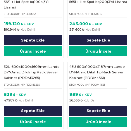
5651 + Hot Spot bq100s(3Yıl
5651 + Hot Spot bq200(3Yıl Lisans)
Lisans)
STOK KODU : HP-BQ100S3
STOK KODU : HP-BQ200-3
159.120
243.000
₺ + KDV
₺ + KDV
190.944 ₺
291.600 ₺
Kdv Dahil
Kdv Dahil
Sepete Ekle
Sepete Ekle
Ürünü İncele
Ürünü İncele
32U 600x1000x1609mm Lande
45U 600x1000x2187mm Lande
DYNAmic Dikili Tip Rack Server
DYNAmic Dikili Tip Rack Server
Kabinet (PDDM3265)
Kabinet (PDDM4561)
STOK KODU : HP-PDDM3265
STOK KODU : HP-PDDM4561
839
989
$ + KDV
$ + KDV
47.987 ₺
56.566 ₺
Kdv Dahil
Kdv Dahil
Sepete Ekle
Sepete Ekle
Ürünü İncele
Ürünü İncele