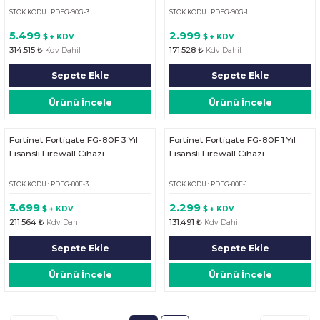
STOK KODU : PDFG-90G-3
STOK KODU : PDFG-90G-1
5.499
2.999
$ + KDV
$ + KDV
314.515 ₺
171.528 ₺
Kdv Dahil
Kdv Dahil
Sepete Ekle
Sepete Ekle
Ürünü İncele
Ürünü İncele
Fortinet Fortigate FG-80F 3 Yıl
Fortinet Fortigate FG-80F 1 Yıl
Lisanslı Firewall Cihazı
Lisanslı Firewall Cihazı
STOK KODU : PDFG-80F-3
STOK KODU : PDFG-80F-1
3.699
2.299
$ + KDV
$ + KDV
211.564 ₺
131.491 ₺
Kdv Dahil
Kdv Dahil
Sepete Ekle
Sepete Ekle
Ürünü İncele
Ürünü İncele