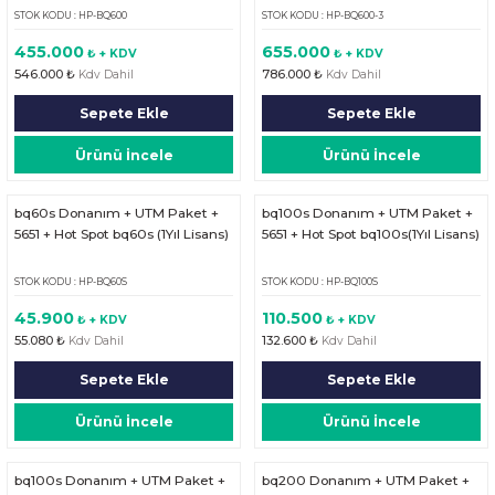
STOK KODU : HP-BQ600
STOK KODU : HP-BQ600-3
455.000
655.000
₺ + KDV
₺ + KDV
546.000 ₺
786.000 ₺
Kdv Dahil
Kdv Dahil
Sepete Ekle
Sepete Ekle
Ürünü İncele
Ürünü İncele
bq60s Donanım + UTM Paket +
bq100s Donanım + UTM Paket +
5651 + Hot Spot bq60s (1Yıl Lisans)
5651 + Hot Spot bq100s(1Yıl Lisans)
STOK KODU : HP-BQ60S
STOK KODU : HP-BQ100S
45.900
110.500
₺ + KDV
₺ + KDV
55.080 ₺
132.600 ₺
Kdv Dahil
Kdv Dahil
Sepete Ekle
Sepete Ekle
Ürünü İncele
Ürünü İncele
bq100s Donanım + UTM Paket +
bq200 Donanım + UTM Paket +