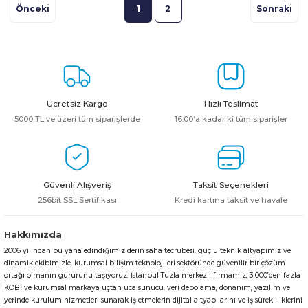
1
2
Ücretsiz Kargo
Hızlı Teslimat
5000 TL ve üzeri tüm siparişlerde
16:00’a kadar ki tüm siparişler
Güvenli Alışveriş
Taksit Seçenekleri
256bit SSL Sertifikası
Kredi kartına taksit ve havale
Hakkımızda
2006 yılından bu yana edindiğimiz derin saha tecrübesi, güçlü teknik altyapımız ve
dinamik ekibimizle, kurumsal bilişim teknolojileri sektöründe güvenilir bir çözüm
ortağı olmanın gururunu taşıyoruz. İstanbul Tuzla merkezli firmamız; 3.000’den fazla
KOBİ ve kurumsal markaya uçtan uca sunucu, veri depolama, donanım, yazılım ve
yerinde kurulum hizmetleri sunarak işletmelerin dijital altyapılarını ve iş sürekliliklerini