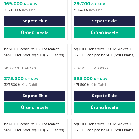
169.000
29.700
₺ + KDV
₺ + KDV
202.800 ₺
35.640 ₺
Kdv Dahil
Kdv Dahil
Sepete Ekle
Sepete Ekle
Ürünü İncele
Ürünü İncele
bq300 Donanım + UTM Paket +
bq300 Donanım + UTM Paket +
5651 + Hot Spot bq300(1Yıl Lisans)
5651 + Hot Spot bq300(3Yıl Lisans)
STOK KODU : HP-BQ300
STOK KODU : HP-BQ300-3
273.000
393.000
₺ + KDV
₺ + KDV
327.600 ₺
471.600 ₺
Kdv Dahil
Kdv Dahil
Sepete Ekle
Sepete Ekle
Ürünü İncele
Ürünü İncele
bq600 Donanım + UTM Paket +
bq600 Donanım + UTM Paket +
5651 + Hot Spot bq600(1Yıl Lisans)
5651 + Hot Spot bq600(3Yıl Lisans)