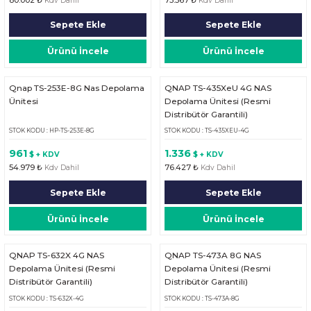
Kdv Dahil
Kdv Dahil
Sepete Ekle
Sepete Ekle
Ürünü İncele
Ürünü İncele
Qnap TS-253E-8G Nas Depolama
QNAP TS-435XeU 4G NAS
Ünitesi
Depolama Ünitesi (Resmi
Distribütör Garantili)
STOK KODU : HP-TS-253E-8G
STOK KODU : TS-435XEU-4G
961
1.336
$ + KDV
$ + KDV
54.979 ₺
76.427 ₺
Kdv Dahil
Kdv Dahil
Sepete Ekle
Sepete Ekle
Ürünü İncele
Ürünü İncele
QNAP TS-632X 4G NAS
QNAP TS-473A 8G NAS
Depolama Ünitesi (Resmi
Depolama Ünitesi (Resmi
Distribütör Garantili)
Distribütör Garantili)
STOK KODU : TS-632X-4G
STOK KODU : TS-473A-8G