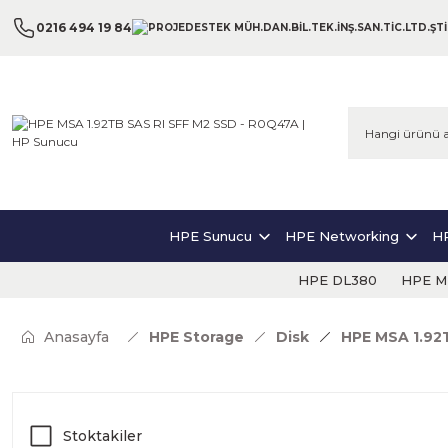
0216 494 19 84
HPE Sunucu
HPE Networking
HP
HPE DL380
HPE ML
Anasayfa
HPE Storage
Disk
HPE MSA 1.92
Stoktakiler