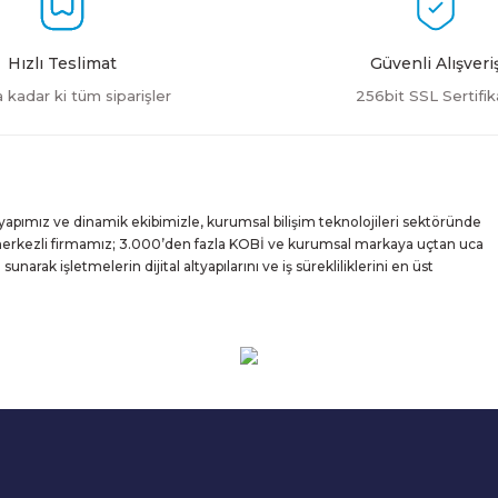
Hızlı Teslimat
Güvenli Alışveri
a kadar ki tüm siparişler
256bit SSL Sertifik
yapımız ve dinamik ekibimizle, kurumsal bilişim teknolojileri sektöründe
 merkezli firmamız; 3.000’den fazla KOBİ ve kurumsal markaya uçtan uca
rak işletmelerin dijital altyapılarını ve iş sürekliliklerini en üst