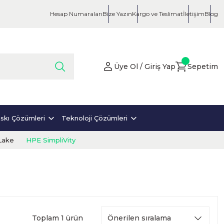
Hesap Numaraları
Bize Yazın
Kargo ve Teslimat
İletişim
Blog
Üye Ol / Giriş Yap
Sepetim
skı Çözümleri
Teknoloji Çözümleri
Lake
HPE SimpliVity
Toplam 1 ürün