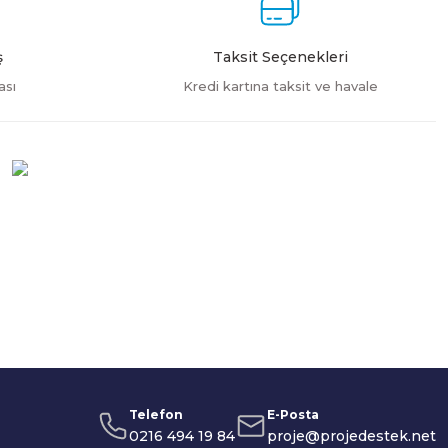
ş
Taksit Seçenekleri
ası
Kredi kartına taksit ve havale
Telefon
E-Posta
0216 494 19 84
proje@projedestek.net