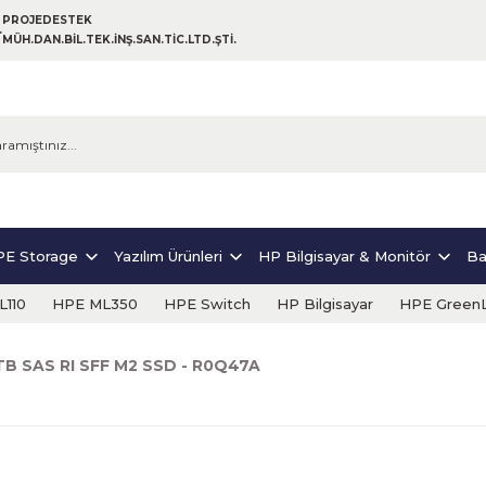
PROJEDESTEK
MÜH.DAN.BİL.TEK.İNŞ.SAN.TİC.LTD.ŞTİ.
E Storage
Yazılım Ürünleri
HP Bilgisayar & Monitör
Ba
110
HPE ML350
HPE Switch
HP Bilgisayar
HPE Green
TB SAS RI SFF M2 SSD - R0Q47A