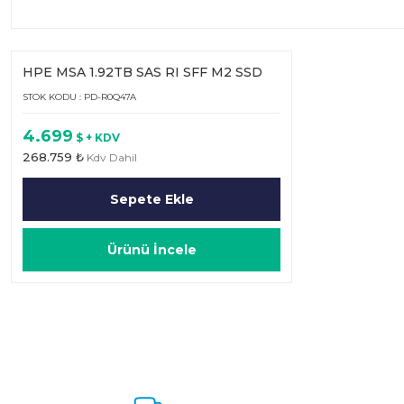
HPE MSA 1.92TB SAS RI SFF M2 SSD
STOK KODU : PD-R0Q47A
4.699
$ + KDV
268.759 ₺
Kdv Dahil
Sepete Ekle
Ürünü İncele