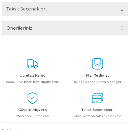
Taksit Seçenekleri
Bu ürüne ilk yorumu siz yapın!
Önerileriniz
Yorum Yaz
Bu ürünün fiyat bilgisi, resim, ürün açıklamalarında ve diğer
konularda yetersiz gördüğünüz noktaları öneri formunu kullanarak
tarafımıza iletebilirsiniz.
Görüş ve önerileriniz için teşekkür ederiz.
Ürün resmi kalitesiz, bozuk veya görüntülenemiyor.
Ücretsiz Kargo
Hızlı Teslimat
Ürün açıklamasında eksik bilgiler bulunuyor.
5000 TL ve üzeri tüm siparişlerde
16:00’a kadar ki tüm siparişler
Ürün bilgilerinde hatalar bulunuyor.
Ürün fiyatı diğer sitelerden daha pahalı.
Bu ürüne benzer farklı alternatifler olmalı.
Güvenli Alışveriş
Taksit Seçenekleri
256bit SSL Sertifikası
Kredi kartına taksit ve havale