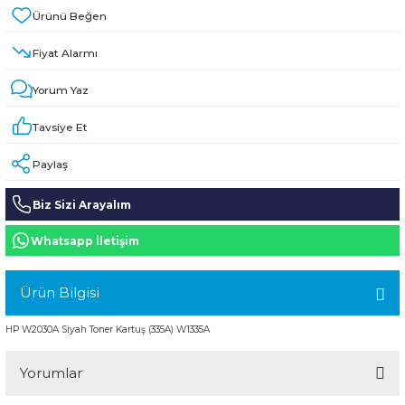
HPE MSA 2.4TB SAS 10K SFF M2 HDD -
Kablo
Fiyat Alarmı
Aruba Güç Kaynağı
Yorum Yaz
Aruba Aksesuar
Tavsiye Et
Paylaş
Biz Sizi Arayalım
Whatsapp İletişim
Ürün Bilgisi
HP W2030A Siyah Toner Kartuş (335A) W1335A
Yorumlar