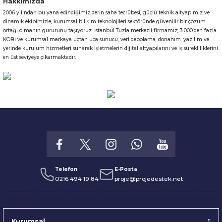
Hakkımızda
2006 yılından bu yana edindiğimiz derin saha tecrübesi, güçlü teknik altyapımız ve
Gönder
dinamik ekibimizle, kurumsal bilişim teknolojileri sektöründe güvenilir bir çözüm
ortağı olmanın gururunu taşıyoruz. İstanbul Tuzla merkezli firmamız; 3.000’den fazla
KOBİ ve kurumsal markaya uçtan uca sunucu, veri depolama, donanım, yazılım ve
yerinde kurulum hizmetleri sunarak işletmelerin dijital altyapılarını ve iş sürekliliklerini
en üst seviyeye çıkarmaktadır.
Telefon
E-Posta
0216 494 19 84
proje@projedestek.net
Kurumsal