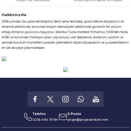
256bit SSL Sertifikası
Kredi kartına taksit ve havale
Hakkımızda
2006 yılından bu yana edindiğimiz derin saha tecrübesi, güçlü teknik altyapımız ve
Gönder
dinamik ekibimizle, kurumsal bilişim teknolojileri sektöründe güvenilir bir çözüm
ortağı olmanın gururunu taşıyoruz. İstanbul Tuzla merkezli firmamız; 3.000’den fazla
KOBİ ve kurumsal markaya uçtan uca sunucu, veri depolama, donanım, yazılım ve
yerinde kurulum hizmetleri sunarak işletmelerin dijital altyapılarını ve iş sürekliliklerini
en üst seviyeye çıkarmaktadır.
Telefon
E-Posta
0216 494 19 84
proje@projedestek.net