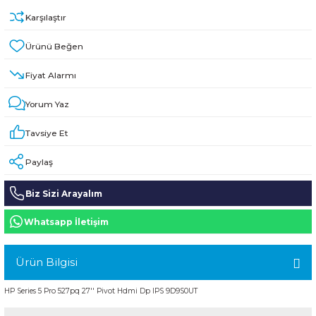
HPE MSA 2.4TB SAS 10K SFF M2 HDD -
Kablo
Karşılaştır
Aruba Güç Kaynağı
Fiyat Alarmı
Aruba Aksesuar
Yorum Yaz
Tavsiye Et
Paylaş
Biz Sizi Arayalım
Whatsapp İletişim
Ürün Bilgisi
HP Series 5 Pro 527pq 27'' Pivot Hdmi Dp IPS 9D9S0UT