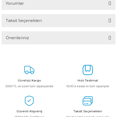
Yorumlar
Taksit Seçenekleri
Bu ürüne ilk yorumu siz yapın!
Önerileriniz
Yorum Yaz
Bu ürünün fiyat bilgisi, resim, ürün açıklamalarında ve diğer
konularda yetersiz gördüğünüz noktaları öneri formunu kullanarak
tarafımıza iletebilirsiniz.
Görüş ve önerileriniz için teşekkür ederiz.
Ürün resmi kalitesiz, bozuk veya görüntülenemiyor.
Ücretsiz Kargo
Hızlı Teslimat
Ürün açıklamasında eksik bilgiler bulunuyor.
5000 TL ve üzeri tüm siparişlerde
16:00’a kadar ki tüm siparişler
Ürün bilgilerinde hatalar bulunuyor.
Ürün fiyatı diğer sitelerden daha pahalı.
Bu ürüne benzer farklı alternatifler olmalı.
Güvenli Alışveriş
Taksit Seçenekleri