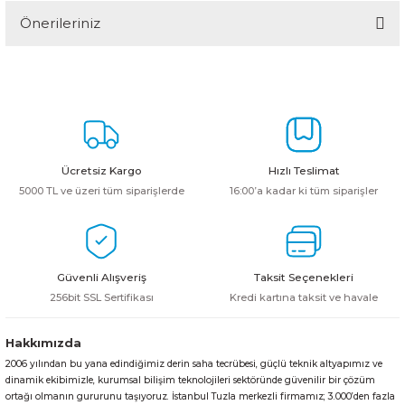
Önerileriniz
Yorum Yaz
Bu ürünün fiyat bilgisi, resim, ürün açıklamalarında ve diğer
konularda yetersiz gördüğünüz noktaları öneri formunu kullanarak
tarafımıza iletebilirsiniz.
Görüş ve önerileriniz için teşekkür ederiz.
Ürün resmi kalitesiz, bozuk veya görüntülenemiyor.
Ücretsiz Kargo
Hızlı Teslimat
Ürün açıklamasında eksik bilgiler bulunuyor.
5000 TL ve üzeri tüm siparişlerde
16:00’a kadar ki tüm siparişler
Ürün bilgilerinde hatalar bulunuyor.
Ürün fiyatı diğer sitelerden daha pahalı.
Bu ürüne benzer farklı alternatifler olmalı.
Güvenli Alışveriş
Taksit Seçenekleri
256bit SSL Sertifikası
Kredi kartına taksit ve havale
Hakkımızda
2006 yılından bu yana edindiğimiz derin saha tecrübesi, güçlü teknik altyapımız ve
Gönder
dinamik ekibimizle, kurumsal bilişim teknolojileri sektöründe güvenilir bir çözüm
ortağı olmanın gururunu taşıyoruz. İstanbul Tuzla merkezli firmamız; 3.000’den fazla