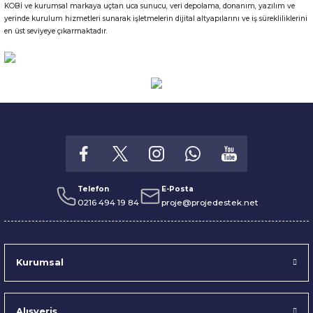
KOBİ ve kurumsal markaya uçtan uca sunucu, veri depolama, donanım, yazılım ve
yerinde kurulum hizmetleri sunarak işletmelerin dijital altyapılarını ve iş sürekliliklerini
en üst seviyeye çıkarmaktadır.
Telefon
E-Posta
0216 494 19 84
proje@projedestek.net
Kurumsal
Alışveriş