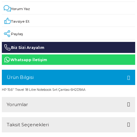
HPE MSA 2.4TB SAS 10K SFF M2 HDD -
Kablo
Yorum Yaz
Tavsiye Et
Aruba Güç Kaynağı
Paylaş
Aruba Aksesuar
Biz Sizi Arayalım
Whatsapp İletişim
Ürün Bilgisi
HP 15.6'' Travel 18 Litre Notebook Sırt Çantası 6H2D9AA
Yorumlar
Taksit Seçenekleri
Bu ürüne ilk yorumu siz yapın!