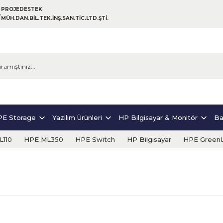
PROJEDESTEK
MÜH.DAN.BİL.TEK.İNŞ.SAN.TİC.LTD.ŞTİ.
E Storage
Yazılım Ürünleri
HP Bilgisayar & Monitör
Ba
110
HPE ML350
HPE Switch
HP Bilgisayar
HPE Green