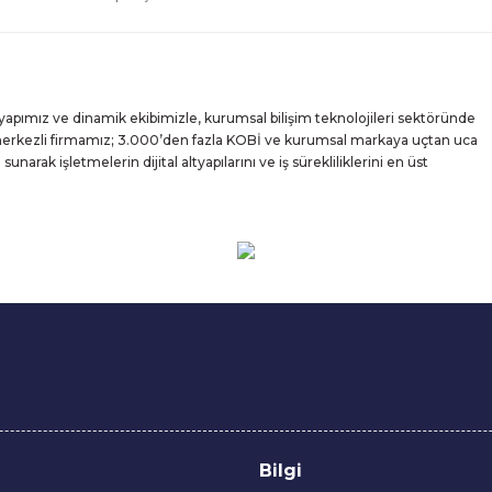
yapımız ve dinamik ekibimizle, kurumsal bilişim teknolojileri sektöründe
 merkezli firmamız; 3.000’den fazla KOBİ ve kurumsal markaya uçtan uca
rak işletmelerin dijital altyapılarını ve iş sürekliliklerini en üst
Bilgi