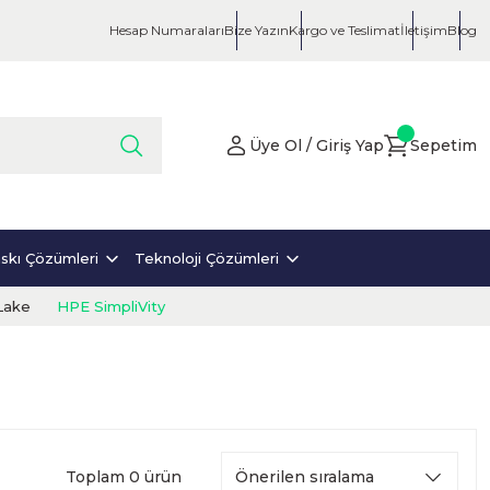
Hesap Numaraları
Bize Yazın
Kargo ve Teslimat
İletişim
Blog
Üye Ol / Giriş Yap
Sepetim
skı Çözümleri
Teknoloji Çözümleri
Lake
HPE SimpliVity
Toplam 0 ürün