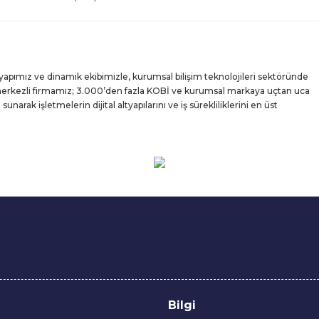
yapımız ve dinamik ekibimizle, kurumsal bilişim teknolojileri sektöründe
 merkezli firmamız; 3.000’den fazla KOBİ ve kurumsal markaya uçtan uca
rak işletmelerin dijital altyapılarını ve iş sürekliliklerini en üst
Bilgi