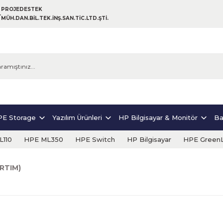
PROJEDESTEK
MÜH.DAN.BİL.TEK.İNŞ.SAN.TİC.LTD.ŞTİ.
E Storage
Yazılım Ürünleri
HP Bilgisayar & Monitör
Ba
110
HPE ML350
HPE Switch
HP Bilgisayar
HPE Green
ARTIM)