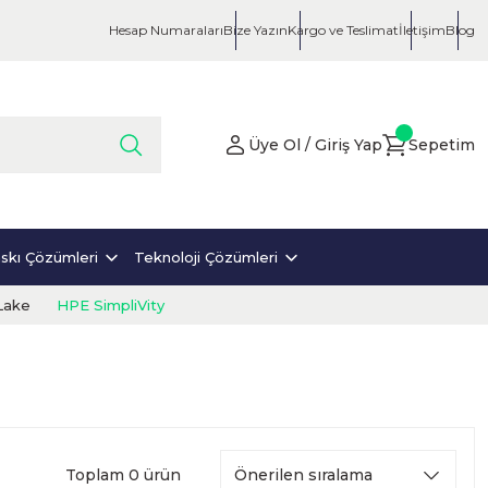
Hesap Numaraları
Bize Yazın
Kargo ve Teslimat
İletişim
Blog
Üye Ol / Giriş Yap
Sepetim
skı Çözümleri
Teknoloji Çözümleri
Lake
HPE SimpliVity
Toplam 0 ürün