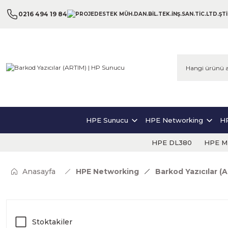
0216 494 19 84
HPE Sunucu
HPE Networking
HP
HPE DL380
HPE ML
Anasayfa
HPE Networking
Barkod Yazıcılar (
Stoktakiler