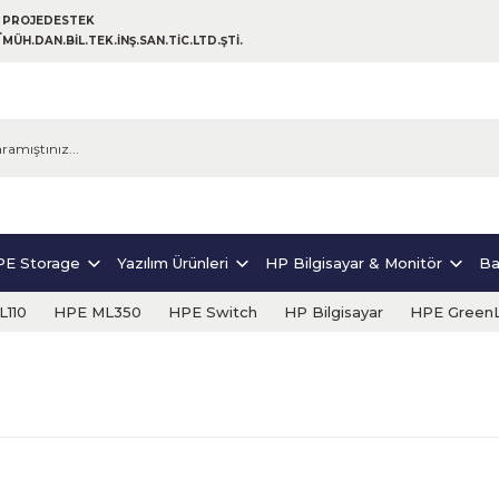
PROJEDESTEK
MÜH.DAN.BİL.TEK.İNŞ.SAN.TİC.LTD.ŞTİ.
E Storage
Yazılım Ürünleri
HP Bilgisayar & Monitör
Ba
110
HPE ML350
HPE Switch
HP Bilgisayar
HPE Green