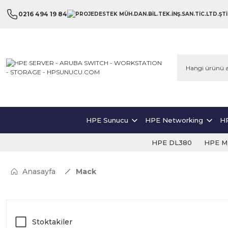
0216 494 19 84
HPE Sunucu
HPE Networking
HP
HPE DL380
HPE ML
Anasayfa
Mack
Stoktakiler