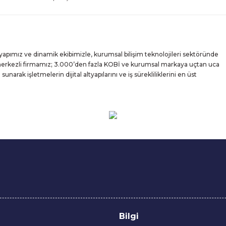
yapımız ve dinamik ekibimizle, kurumsal bilişim teknolojileri sektöründe
 merkezli firmamız; 3.000’den fazla KOBİ ve kurumsal markaya uçtan uca
rak işletmelerin dijital altyapılarını ve iş sürekliliklerini en üst
Bilgi