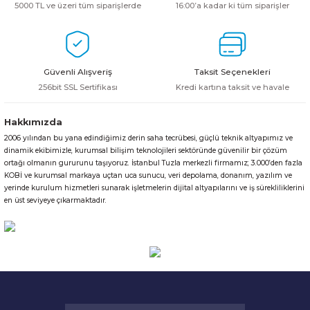
5000 TL ve üzeri tüm siparişlerde
16:00’a kadar ki tüm siparişler
HPE MSA 2.4TB SAS 10K SFF M2 HDD -
Kablo
Aruba Güç Kaynağı
Güvenli Alışveriş
Taksit Seçenekleri
Aruba Aksesuar
256bit SSL Sertifikası
Kredi kartına taksit ve havale
Hakkımızda
2006 yılından bu yana edindiğimiz derin saha tecrübesi, güçlü teknik altyapımız ve
dinamik ekibimizle, kurumsal bilişim teknolojileri sektöründe güvenilir bir çözüm
ortağı olmanın gururunu taşıyoruz. İstanbul Tuzla merkezli firmamız; 3.000’den fazla
KOBİ ve kurumsal markaya uçtan uca sunucu, veri depolama, donanım, yazılım ve
yerinde kurulum hizmetleri sunarak işletmelerin dijital altyapılarını ve iş sürekliliklerini
en üst seviyeye çıkarmaktadır.