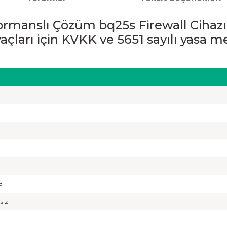
ormanslı Çözüm bq25s Firewall Cihazı
iyaçları için KVKK ve 5651 sayılı yasa
B
rsız