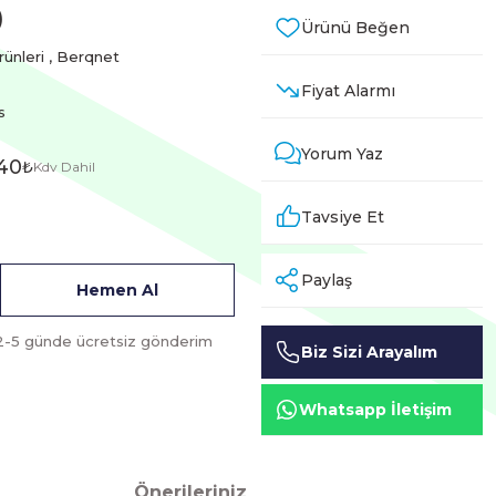
)
rünleri
,
Berqnet
Fiyat Alarmı
s
Yorum Yaz
40
₺
Kdv Dahil
Tavsiye Et
Paylaş
Hemen Al
2-5 günde ücretsiz gönderim
Biz Sizi Arayalım
Whatsapp İletişim
Önerileriniz