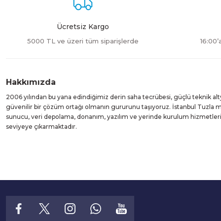
Ürün fiyatı diğer sitelerden daha pahalı.
Bu ürüne benzer farklı alternatifler olmalı.
Ücretsiz Kargo
5000 TL ve üzeri tüm siparişlerde
16:00’
Hakkımızda
2006 yılından bu yana edindiğimiz derin saha tecrübesi, güçlü teknik alt
güvenilir bir çözüm ortağı olmanın gururunu taşıyoruz. İstanbul Tuzla
sunucu, veri depolama, donanım, yazılım ve yerinde kurulum hizmetleri suna
seviyeye çıkarmaktadır.