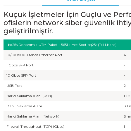
Küçük İşletmeler İçin Güçlü ve Perf
ofislerin network siber güvenlik iht
geliştirilmiştir.
bq25s Donanım + UTM Paket + 5651 + Hot Spot bq25s (1Yıl Lisans)
10/100/1000 Mbps Ethernet Port
4
1 Gbps SFP Port
-
10 Gbps SFP Port
-
USB Port
2
Harici Saklama Alanı (USB)
1 TB
Dahili Saklama Alanı
8 G
Harici Saklama Alanı (Network)
Sını
Firewall Throughput (TCP) (Gbps)
1