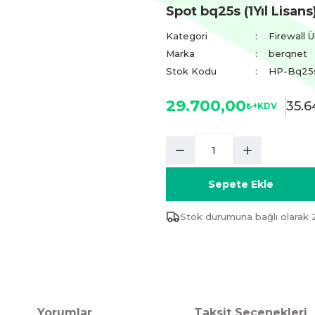
Spot bq25s (1Yıl Lisans
Kategori
Firewall Ü
Marka
berqnet
Stok Kodu
HP-Bq25
29.700,00
35.6
₺+KDV
Sepete Ekle
Stok durumuna bağlı olarak 
Yorumlar
Taksit Seçenekleri