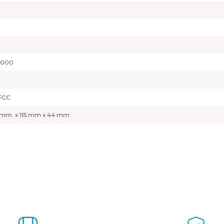
.000
FCC
 mm x 115 mm x 44 mm
a yetersiz gördüğünüz noktaları öneri formunu kullanarak tarafımıza ilet
Bu ürüne ilk yorumu siz yapın!
Yorum Yaz