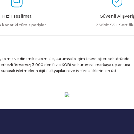
Hızlı Teslimat
Güvenli Alışveri
a kadar ki tüm siparişler
256bit SSL Sertifik
Gönder
yapımız ve dinamik ekibimizle, kurumsal bilişim teknolojileri sektöründe
 merkezli firmamız; 3.000’den fazla KOBİ ve kurumsal markaya uçtan uca
rak işletmelerin dijital altyapılarını ve iş sürekliliklerini en üst