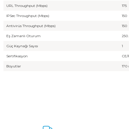
URL Throughput (Mbps)
175
IPSec Throughput (Mbps)
150
Antivirüs Throughput (Mbps)
150
Eş Zamanlı Oturum
250
Güç Kaynağı Sayısı
1
Sertifikasyon
CE/
Boyutlar
170
Bu ürünün fiyat bilgisi, resim, ürün açıklamalarında ve diğer konulard
Görüş ve önerileriniz için teşekkür ederiz.
Ürün resmi kalitesiz, bozuk veya görüntülenemiyor.
Ürün açıklamasında eksik bilgiler bulunuyor.
Ürün bilgilerinde hatalar bulunuyor.