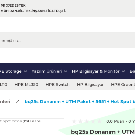
PROJEDESTEK
MÜH.DAN.BİL.TEK.İNŞ.SAN.TİC.LTD.ŞTİ.
E Storage
Yazılım Ürünleri
HP Bilgisayar & Monitör
Ba
110
HPE ML350
HPE Switch
HP Bilgisayar
HPE Green
nleri
bq25s Donanım + UTM Paket + 5651 + Hot Spot bq
0.0 Puan - 0 
bq25s Donanım + UTM 