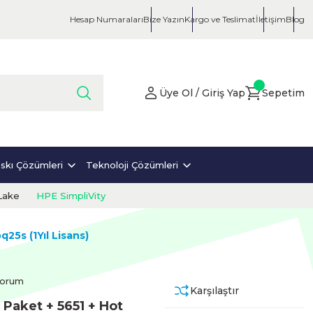
Hesap Numaraları
Bize Yazın
Kargo ve Teslimat
İletişim
Blog
Üye Ol / Giriş Yap
Sepetim
skı Çözümleri
Teknoloji Çözümleri
Lake
HPE SimpliVity
25s (1Yıl Lisans)
Yorum
Karşılaştır
Paket + 5651 + Hot