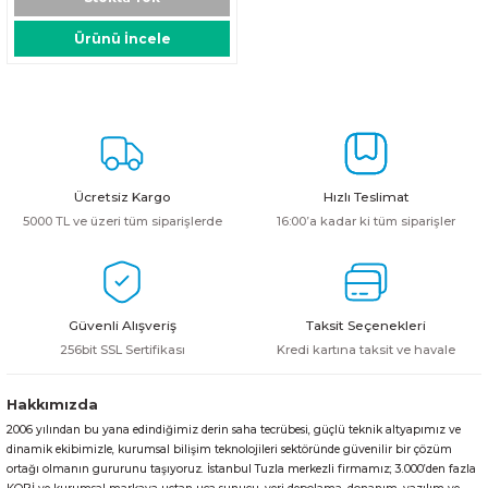
HPE MSA 2.4TB SAS 10K SFF M2 HDD -
Kablo
Ürünü İncele
Aruba Güç Kaynağı
Aruba Aksesuar
Ücretsiz Kargo
Hızlı Teslimat
5000 TL ve üzeri tüm siparişlerde
16:00’a kadar ki tüm siparişler
Güvenli Alışveriş
Taksit Seçenekleri
256bit SSL Sertifikası
Kredi kartına taksit ve havale
Hakkımızda
2006 yılından bu yana edindiğimiz derin saha tecrübesi, güçlü teknik altyapımız ve
dinamik ekibimizle, kurumsal bilişim teknolojileri sektöründe güvenilir bir çözüm
ortağı olmanın gururunu taşıyoruz. İstanbul Tuzla merkezli firmamız; 3.000’den fazla