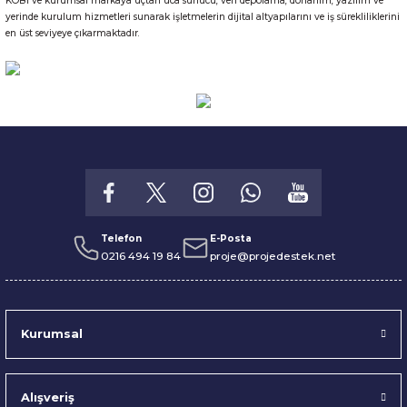
KOBİ ve kurumsal markaya uçtan uca sunucu, veri depolama, donanım, yazılım ve
yerinde kurulum hizmetleri sunarak işletmelerin dijital altyapılarını ve iş sürekliliklerini
en üst seviyeye çıkarmaktadır.
Telefon
E-Posta
0216 494 19 84
proje@projedestek.net
Kurumsal
Alışveriş