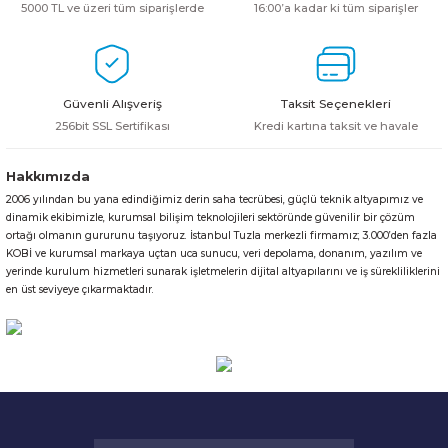
5000 TL ve üzeri tüm siparişlerde
16:00’a kadar ki tüm siparişler
HPE MSA 2.4TB SAS 10K SFF M2 HDD -
Kablo
Aruba Güç Kaynağı
Güvenli Alışveriş
Taksit Seçenekleri
Aruba Aksesuar
256bit SSL Sertifikası
Kredi kartına taksit ve havale
Hakkımızda
2006 yılından bu yana edindiğimiz derin saha tecrübesi, güçlü teknik altyapımız ve
dinamik ekibimizle, kurumsal bilişim teknolojileri sektöründe güvenilir bir çözüm
ortağı olmanın gururunu taşıyoruz. İstanbul Tuzla merkezli firmamız; 3.000’den fazla
KOBİ ve kurumsal markaya uçtan uca sunucu, veri depolama, donanım, yazılım ve
yerinde kurulum hizmetleri sunarak işletmelerin dijital altyapılarını ve iş sürekliliklerini
en üst seviyeye çıkarmaktadır.