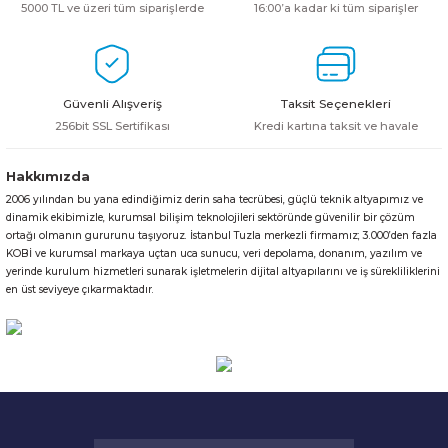
5000 TL ve üzeri tüm siparişlerde
16:00’a kadar ki tüm siparişler
HPE MSA 2.4TB SAS 10K SFF M2 HDD -
Kablo
Aruba Güç Kaynağı
Güvenli Alışveriş
Taksit Seçenekleri
Aruba Aksesuar
256bit SSL Sertifikası
Kredi kartına taksit ve havale
Hakkımızda
2006 yılından bu yana edindiğimiz derin saha tecrübesi, güçlü teknik altyapımız ve
dinamik ekibimizle, kurumsal bilişim teknolojileri sektöründe güvenilir bir çözüm
ortağı olmanın gururunu taşıyoruz. İstanbul Tuzla merkezli firmamız; 3.000’den fazla
KOBİ ve kurumsal markaya uçtan uca sunucu, veri depolama, donanım, yazılım ve
yerinde kurulum hizmetleri sunarak işletmelerin dijital altyapılarını ve iş sürekliliklerini
en üst seviyeye çıkarmaktadır.