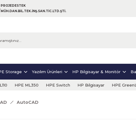
PROJEDESTEK
MÜH.DAN.BİL.TEK.İNŞ.SAN.TİC.LTD.ŞTİ.
E Storage
Yazılım Ürünleri
HP Bilgisayar & Monitör
Ba
110
HPE ML350
HPE Switch
HP Bilgisayar
HPE Green
CAD
AutoCAD