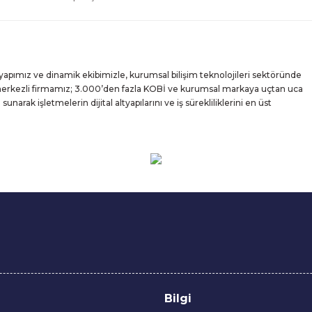
yapımız ve dinamik ekibimizle, kurumsal bilişim teknolojileri sektöründe
 merkezli firmamız; 3.000’den fazla KOBİ ve kurumsal markaya uçtan uca
rak işletmelerin dijital altyapılarını ve iş sürekliliklerini en üst
Bilgi