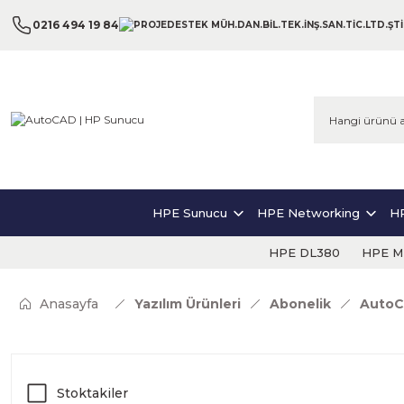
0216 494 19 84
HPE Sunucu
HPE Networking
HP
HPE DL380
HPE ML
Anasayfa
Yazılım Ürünleri
Abonelik
Auto
Stoktakiler