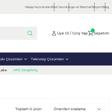
Hesap Numaraları
Bize Yazın
Kargo ve Teslimat
İletişim
Blog
Üye Ol / Giriş Yap
Sepetim
skı Çözümleri
Teknoloji Çözümleri
Lake
HPE SimpliVity
Toplam 0 ürün