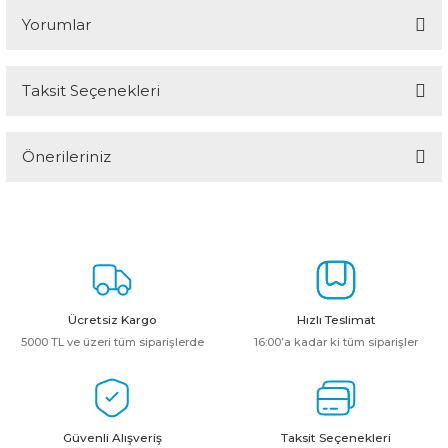
Yorumlar
Taksit Seçenekleri
Bu ürüne ilk yorumu siz yapın!
Önerileriniz
Yorum Yaz
Bu ürünün fiyat bilgisi, resim, ürün açıklamalarında ve diğer
konularda yetersiz gördüğünüz noktaları öneri formunu kullanarak
tarafımıza iletebilirsiniz.
Görüş ve önerileriniz için teşekkür ederiz.
Ürün resmi kalitesiz, bozuk veya görüntülenemiyor.
Ücretsiz Kargo
Hızlı Teslimat
Ürün açıklamasında eksik bilgiler bulunuyor.
5000 TL ve üzeri tüm siparişlerde
16:00’a kadar ki tüm siparişler
Ürün bilgilerinde hatalar bulunuyor.
Ürün fiyatı diğer sitelerden daha pahalı.
Bu ürüne benzer farklı alternatifler olmalı.
Güvenli Alışveriş
Taksit Seçenekleri