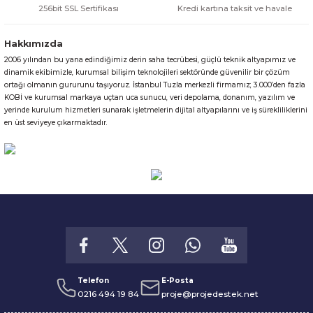
256bit SSL Sertifikası
Kredi kartına taksit ve havale
Hakkımızda
2006 yılından bu yana edindiğimiz derin saha tecrübesi, güçlü teknik altyapımız ve
Gönder
dinamik ekibimizle, kurumsal bilişim teknolojileri sektöründe güvenilir bir çözüm
ortağı olmanın gururunu taşıyoruz. İstanbul Tuzla merkezli firmamız; 3.000’den fazla
KOBİ ve kurumsal markaya uçtan uca sunucu, veri depolama, donanım, yazılım ve
yerinde kurulum hizmetleri sunarak işletmelerin dijital altyapılarını ve iş sürekliliklerini
en üst seviyeye çıkarmaktadır.
Telefon
E-Posta
0216 494 19 84
proje@projedestek.net