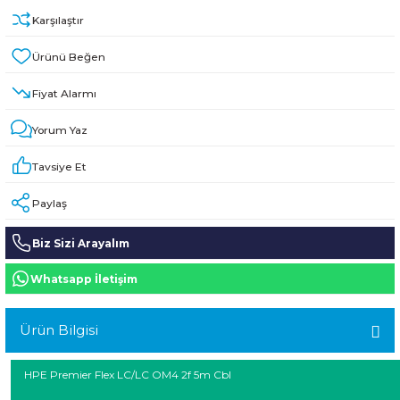
Karşılaştır
HPE MSA 2.4TB SAS 10K SFF M2 HDD -
Kablo
Aruba Güç Kaynağı
Fiyat Alarmı
Aruba Aksesuar
Yorum Yaz
Tavsiye Et
Paylaş
Biz Sizi Arayalım
Whatsapp İletişim
Ürün Bilgisi
HPE Premier Flex LC/LC OM4 2f 5m Cbl