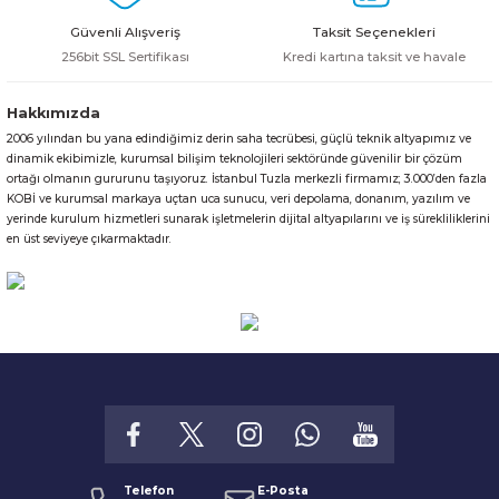
Bu ürüne benzer farklı alternatifler olmalı.
Güvenli Alışveriş
Taksit Seçenekleri
256bit SSL Sertifikası
Kredi kartına taksit ve havale
Hakkımızda
2006 yılından bu yana edindiğimiz derin saha tecrübesi, güçlü teknik altyapımız ve
Gönder
dinamik ekibimizle, kurumsal bilişim teknolojileri sektöründe güvenilir bir çözüm
ortağı olmanın gururunu taşıyoruz. İstanbul Tuzla merkezli firmamız; 3.000’den fazla
KOBİ ve kurumsal markaya uçtan uca sunucu, veri depolama, donanım, yazılım ve
yerinde kurulum hizmetleri sunarak işletmelerin dijital altyapılarını ve iş sürekliliklerini
en üst seviyeye çıkarmaktadır.
Telefon
E-Posta