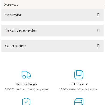
Ürün Kodu
Yorumlar
Taksit Seçenekleri
Bu ürüne ilk yorumu siz yapın!
Önerileriniz
Yorum Yaz
Bu ürünün fiyat bilgisi, resim, ürün açıklamalarında ve diğer
konularda yetersiz gördüğünüz noktaları öneri formunu kullanarak
tarafımıza iletebilirsiniz.
Görüş ve önerileriniz için teşekkür ederiz.
Ürün resmi kalitesiz, bozuk veya görüntülenemiyor.
Ücretsiz Kargo
Hızlı Teslimat
Ürün açıklamasında eksik bilgiler bulunuyor.
5000 TL ve üzeri tüm siparişlerde
16:00’a kadar ki tüm siparişler
Ürün bilgilerinde hatalar bulunuyor.
Ürün fiyatı diğer sitelerden daha pahalı.