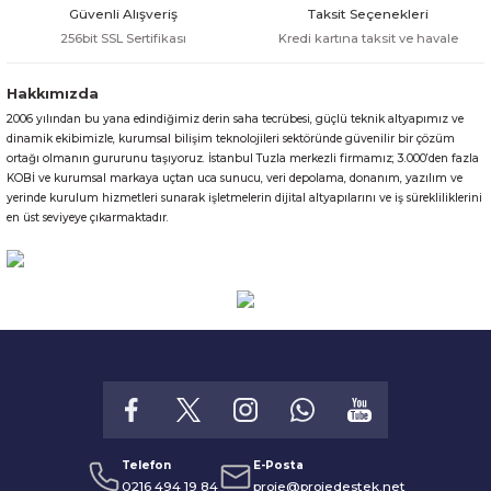
Güvenli Alışveriş
Taksit Seçenekleri
256bit SSL Sertifikası
Kredi kartına taksit ve havale
Hakkımızda
2006 yılından bu yana edindiğimiz derin saha tecrübesi, güçlü teknik altyapımız ve
Gönder
dinamik ekibimizle, kurumsal bilişim teknolojileri sektöründe güvenilir bir çözüm
ortağı olmanın gururunu taşıyoruz. İstanbul Tuzla merkezli firmamız; 3.000’den fazla
KOBİ ve kurumsal markaya uçtan uca sunucu, veri depolama, donanım, yazılım ve
yerinde kurulum hizmetleri sunarak işletmelerin dijital altyapılarını ve iş sürekliliklerini
en üst seviyeye çıkarmaktadır.
Telefon
E-Posta
0216 494 19 84
proje@projedestek.net