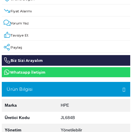
HPE MSA 2.4TB SAS 10K SFF M2 HDD -
Kablo
Fiyat Alarmı
Aruba Güç Kaynağı
Yorum Yaz
Tavsiye Et
Aruba Aksesuar
Paylaş
Biz Sizi Arayalım
Whatsapp İletişim
Ürün Bilgisi
Marka
HPE
Üretici Kodu
JL684B
Yönetim
Yönetilebilir