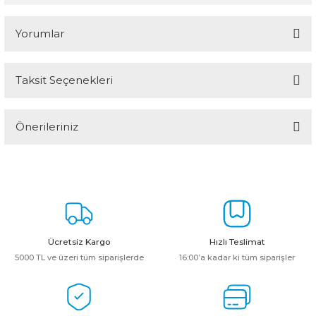
Yorumlar
Taksit Seçenekleri
Bu ürüne ilk yorumu siz yapın!
Önerileriniz
Yorum Yaz
Bu ürünün fiyat bilgisi, resim, ürün açıklamalarında ve diğer
konularda yetersiz gördüğünüz noktaları öneri formunu kullanarak
tarafımıza iletebilirsiniz.
Görüş ve önerileriniz için teşekkür ederiz.
Ürün resmi kalitesiz, bozuk veya görüntülenemiyor.
Ücretsiz Kargo
Hızlı Teslimat
Ürün açıklamasında eksik bilgiler bulunuyor.
5000 TL ve üzeri tüm siparişlerde
16:00’a kadar ki tüm siparişler
Ürün bilgilerinde hatalar bulunuyor.
Ürün fiyatı diğer sitelerden daha pahalı.
Bu ürüne benzer farklı alternatifler olmalı.