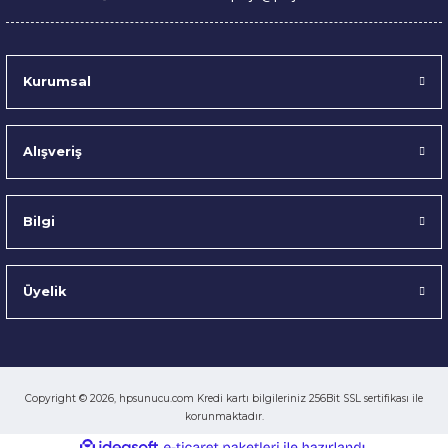
Kurumsal
Alışveriş
Bilgi
Üyelik
Copyright © 2026, hpsunucu.com Kredi kartı bilgileriniz 256Bit SSL sertifikası ile
korunmaktadır.
ideasoft
ile
e-