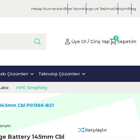
Hesap Numaraları
Bize Yazın
Kargo ve Teslimat
İletişim
Blog
0
Üye Ol / Giriş Yap
Sepetim
skı Çözümleri
Teknoloji Çözümleri
Lake
HPE SimpliVity
 145mm Cbl P01366-B21
Yorum
Karşılaştır
ge Battery 145mm Cbl