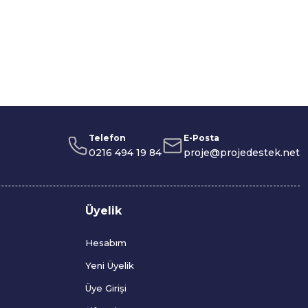
v
ön
iç
t
e
Telefon
E-Posta
0216 494 19 84
proje@projedestek.net
Üyelik
Hesabım
Yeni Üyelik
Üye Girişi