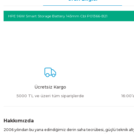
HPE 96W Smart Storage Battery 145mm Cbl P01366-B21
Ücretsiz Kargo
5000 TL ve üzeri tüm siparişlerde
16:00’
Hakkımızda
2006 yılından bu yana edindiğimiz derin saha tecrübesi, güçlü teknik alt