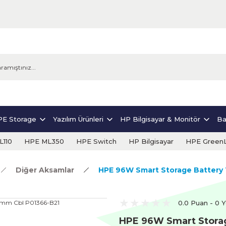
E Storage
Yazılım Ürünleri
HP Bilgisayar & Monitör
Ba
110
HPE ML350
HPE Switch
HP Bilgisayar
HPE Green
Diğer Aksamlar
HPE 96W Smart Storage Battery
0.0 Puan - 0 
HPE 96W Smart Stora