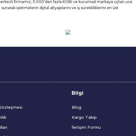
 merkezli firmamız; 3.000’den fazla KOBİ ve kurumsal markaya uçtan uca
rak işletmelerin dijital altyapılarını ve iş sürekliliklerini en üst
Bilgi
 Sözleşmesi
Blog
nlik
Kargo Takip
lari
İletişim Formu