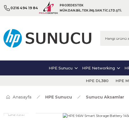
PROJEDESTEK
0216 494 19 84
MÜH.DAN.BİL.TEK.İNŞ.SAN.TİC.LTD.ŞTİ.
HPE Sunucu
HPE Networking
HP
HPE DL380
HPE ML
Anasayfa
HPE Sunucu
Sunucu Aksamlar