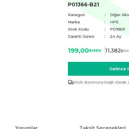
P01366-B21
Kategori
Diğer Ak
Marka
HPE
Stok Kodu
PD9801
Garanti Süresi
24 Ay
199,00
11.382
₺
$+KDV
Kdv
Gelince 
Stok durumuna bağlı olarak 
Yorumlar
Taksit Seçenekleri