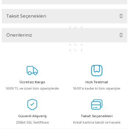
Taksit Seçenekleri
Bu ürüne ilk yorumu siz yapın!
Önerileriniz
Yorum Yaz
Bu ürünün fiyat bilgisi, resim, ürün açıklamalarında ve diğer
konularda yetersiz gördüğünüz noktaları öneri formunu kullanarak
tarafımıza iletebilirsiniz.
Görüş ve önerileriniz için teşekkür ederiz.
Ürün resmi kalitesiz, bozuk veya görüntülenemiyor.
Ücretsiz Kargo
Hızlı Teslimat
Ürün açıklamasında eksik bilgiler bulunuyor.
5000 TL ve üzeri tüm siparişlerde
16:00’a kadar ki tüm siparişler
Ürün bilgilerinde hatalar bulunuyor.
Ürün fiyatı diğer sitelerden daha pahalı.
Bu ürüne benzer farklı alternatifler olmalı.
Güvenli Alışveriş
Taksit Seçenekleri
256bit SSL Sertifikası
Kredi kartına taksit ve havale