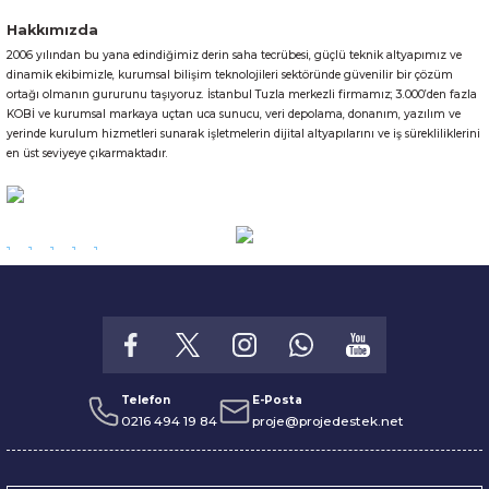
Hakkımızda
2006 yılından bu yana edindiğimiz derin saha tecrübesi, güçlü teknik altyapımız ve
Gönder
dinamik ekibimizle, kurumsal bilişim teknolojileri sektöründe güvenilir bir çözüm
ortağı olmanın gururunu taşıyoruz. İstanbul Tuzla merkezli firmamız; 3.000’den fazla
KOBİ ve kurumsal markaya uçtan uca sunucu, veri depolama, donanım, yazılım ve
yerinde kurulum hizmetleri sunarak işletmelerin dijital altyapılarını ve iş sürekliliklerini
en üst seviyeye çıkarmaktadır.
Telefon
E-Posta
0216 494 19 84
proje@projedestek.net