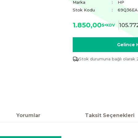
Marka
HP
Stok Kodu
69Q36EA
1.850,00
105.77
$+KDV
Gelince 
Stok durumuna bağlı olarak 
Yorumlar
Taksit Seçenekleri