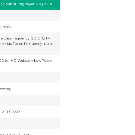
şınabilir Bilgisayar 69Q36EA
Pro 64
re base frequency, 2.3 GHz P-
ore Max Turbo Frequency, up to
 400 for HD Webcam LowPower
Memory
L2 TLC SSD
ooth 5.2 WW WLAN