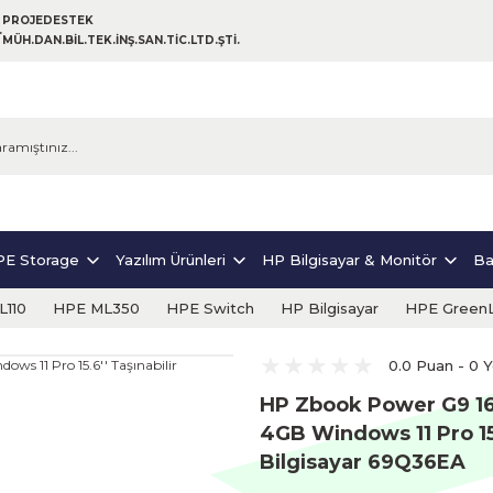
PROJEDESTEK
MÜH.DAN.BİL.TEK.İNŞ.SAN.TİC.LTD.ŞTİ.
E Storage
Yazılım Ürünleri
HP Bilgisayar & Monitör
Ba
110
HPE ML350
HPE Switch
HP Bilgisayar
HPE Green
0.0 Puan - 0 
HP Zbook Power G9 1
4GB Windows 11 Pro 15.
Bilgisayar 69Q36EA