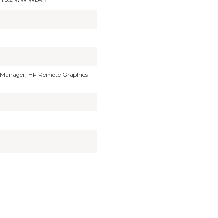
 Manager, HP Remote Graphics
a yetersiz gördüğünüz noktaları öneri formunu kullanarak tarafımıza ilet
Bu ürüne ilk yorumu siz yapın!