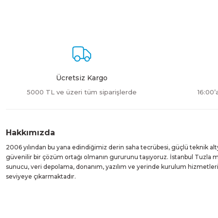
Ürün resmi kalitesiz, bozuk veya görüntülenemiyor.
Ürün açıklamasında eksik bilgiler bulunuyor.
Ürün bilgilerinde hatalar bulunuyor.
Ürün fiyatı diğer sitelerden daha pahalı.
Bu ürüne benzer farklı alternatifler olmalı.
Ücretsiz Kargo
5000 TL ve üzeri tüm siparişlerde
16:00’
Hakkımızda
2006 yılından bu yana edindiğimiz derin saha tecrübesi, güçlü teknik alt
güvenilir bir çözüm ortağı olmanın gururunu taşıyoruz. İstanbul Tuzla
sunucu, veri depolama, donanım, yazılım ve yerinde kurulum hizmetleri suna
seviyeye çıkarmaktadır.