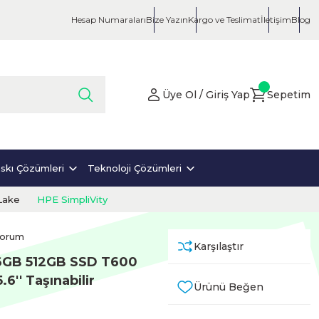
Hesap Numaraları
Bize Yazın
Kargo ve Teslimat
İletişim
Blog
Üye Ol / Giriş Yap
Sepetim
skı Çözümleri
Teknoloji Çözümleri
Lake
HPE SimpliVity
Yorum
Karşılaştır
6GB 512GB SSD T600
6'' Taşınabilir