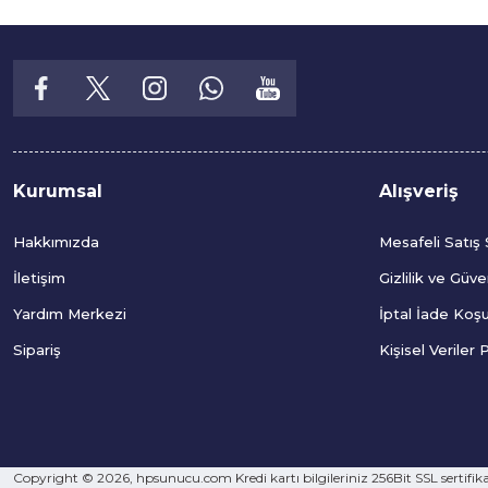
Kurumsal
Alışveriş
Hakkımızda
Mesafeli Satış
İletişim
Gizlilik ve Güve
Yardım Merkezi
İptal İade Koşul
Sipariş
Kişisel Veriler P
Copyright © 2026, hpsunucu.com Kredi kartı bilgileriniz 256Bit SSL sertifika