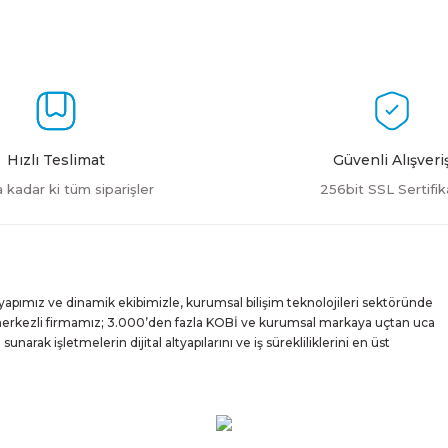
Yorum Yaz
Hızlı Teslimat
Güvenli Alışveri
a kadar ki tüm siparişler
256bit SSL Sertifik
Gönder
yapımız ve dinamik ekibimizle, kurumsal bilişim teknolojileri sektöründe
 merkezli firmamız; 3.000’den fazla KOBİ ve kurumsal markaya uçtan uca
rak işletmelerin dijital altyapılarını ve iş sürekliliklerini en üst