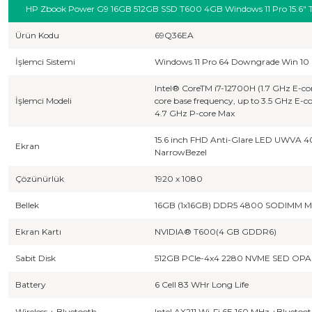
HP Zbook Power G9 16GB 512GB SSD T600 4GB Windows 11 Pro 15.6" Ta
Ürün Kodu
69Q36EA
İşlemci Sistemi
Windows 11 Pro 64 Downgrade Win 10 
Intel® CoreTM i7-12700H (1.7 GHz E-co
İşlemci Modeli
core base frequency, up to 3.5 GHz E-c
4.7 GHz P-core Max
15.6 inch FHD Anti-Glare LED UWVA
Ekran
NarrowBezel
Çözünürlük
1920 x 1080
Bellek
16GB (1x16GB) DDR5 4800 SODIMM 
Ekran Kartı
NVIDIA® T600(4 GB GDDR6)
Sabit Disk
512GB PCIe-4x4 2280 NVME SED OPA
Battery
6 Cell 83 WHr Long Life
Wireless + Bluetooth
Intel AX211 Wi-Fi 6E 160 MHz +Bluet