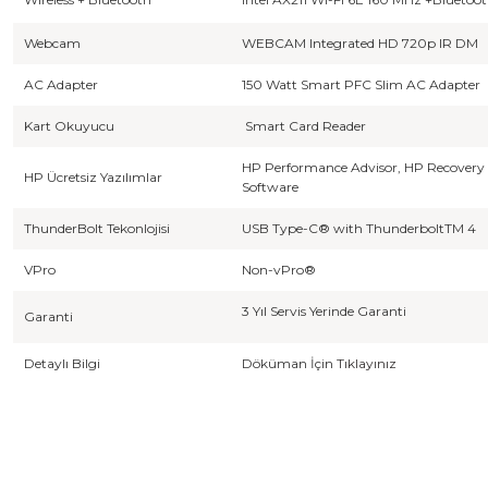
Webcam
WEBCAM Integrated HD 720p IR DM
AC Adapter
150 Watt Smart PFC Slim AC Adapter
Kart Okuyucu
Smart Card Reader
HP Performance Advisor, HP Recovery
HP Ücretsiz Yazılımlar
Software
ThunderBolt Tekonlojisi
USB Type-C® with ThunderboltTM 4
VPro
Non-vPro®
3 Yıl Servis Yerinde Garanti
Garanti
Detaylı Bilgi
Döküman İçin
Tıklayınız
Bu ürünün fiyat bilgisi, resim, ürün açıklamalarında ve diğer konulard
Görüş ve önerileriniz için teşekkür ederiz.