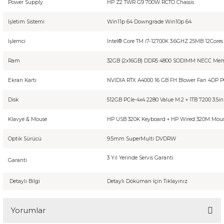
Power Supply
HP Z2 TWR G9 700W RCTO Chassis
İşletim Sistemi
Win11p 64 Downgrade Win10p 64
İşlemci
Intel® Core TM i7-12700K 3.6GHZ 25MB 12Core
Ram
32GB (2x16GB) DDR5 4800 SODIMM NECC Me
Ekran Kartı
NVIDIA RTX A4000 16 GB FH Blower Fan 4DP P
Disk
512GB PCIe-4x4 2280 Value M.2 + 1TB 7200 3.5i
Klavye & Mouse
HP USB 320K Keyboard + HP Wired 320M Mou
Optik Sürücü
9.5mm SuperMulti DVDRW
3 Yıl Yerinde Servis Garanti
Garanti
Detaylı Bilgi
Detaylı Döküman İçin
Tıklayınız
Yorumlar