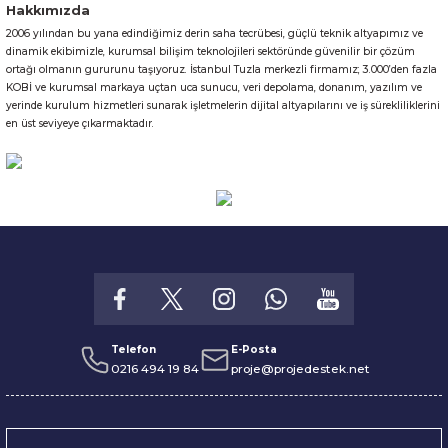
Hakkımızda
2006 yılından bu yana edindiğimiz derin saha tecrübesi, güçlü teknik altyapımız ve
Gönder
dinamik ekibimizle, kurumsal bilişim teknolojileri sektöründe güvenilir bir çözüm
ortağı olmanın gururunu taşıyoruz. İstanbul Tuzla merkezli firmamız; 3.000’den fazla
KOBİ ve kurumsal markaya uçtan uca sunucu, veri depolama, donanım, yazılım ve
yerinde kurulum hizmetleri sunarak işletmelerin dijital altyapılarını ve iş sürekliliklerini
en üst seviyeye çıkarmaktadır.
Telefon
E-Posta
0216 494 19 84
proje@projedestek.net