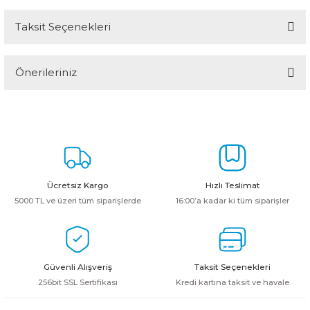
Taksit Seçenekleri
Bu ürüne ilk yorumu siz yapın!
Önerileriniz
Yorum Yaz
Bu ürünün fiyat bilgisi, resim, ürün açıklamalarında ve diğer
konularda yetersiz gördüğünüz noktaları öneri formunu kullanarak
tarafımıza iletebilirsiniz.
Görüş ve önerileriniz için teşekkür ederiz.
Ürün resmi kalitesiz, bozuk veya görüntülenemiyor.
Ücretsiz Kargo
Hızlı Teslimat
Ürün açıklamasında eksik bilgiler bulunuyor.
5000 TL ve üzeri tüm siparişlerde
16:00’a kadar ki tüm siparişler
Ürün bilgilerinde hatalar bulunuyor.
Ürün fiyatı diğer sitelerden daha pahalı.
Bu ürüne benzer farklı alternatifler olmalı.
Güvenli Alışveriş
Taksit Seçenekleri
256bit SSL Sertifikası
Kredi kartına taksit ve havale