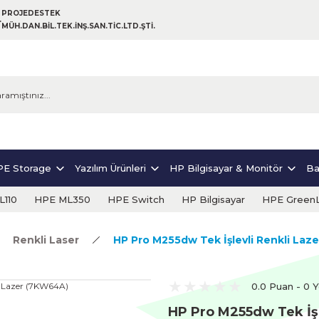
PROJEDESTEK
MÜH.DAN.BİL.TEK.İNŞ.SAN.TİC.LTD.ŞTİ.
E Storage
Yazılım Ürünleri
HP Bilgisayar & Monitör
Ba
110
HPE ML350
HPE Switch
HP Bilgisayar
HPE Green
Renkli Laser
HP Pro M255dw Tek İşlevli Renkli Laz
0.0 Puan - 0 
HP Pro M255dw Tek İşl