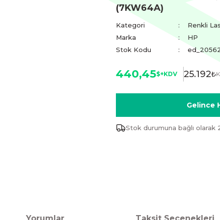
(7KW64A)
Kategori
Renkli La
Marka
HP
Stok Kodu
ed_2056
440,45
25.192
₺
$+KDV
K
Gelince 
Stok durumuna bağlı olarak 
Yorumlar
Taksit Seçenekleri