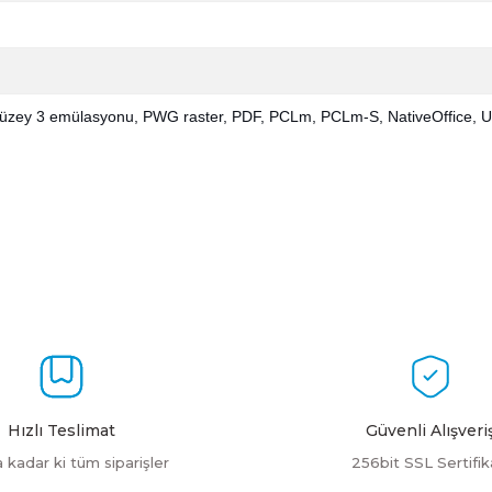
düzey 3 emülasyonu, PWG raster, PDF, PCLm, PCLm-S, NativeOffice, 
a yetersiz gördüğünüz noktaları öneri formunu kullanarak tarafımıza ilet
Bu ürüne ilk yorumu siz yapın!
Yorum Yaz
Hızlı Teslimat
Güvenli Alışveri
a kadar ki tüm siparişler
256bit SSL Sertifik