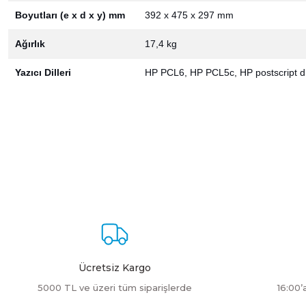
Boyutları (e x d x y) mm
392 x 475 x 297 mm
Ağırlık
17,4 kg
Yazıcı Dilleri
HP PCL6, HP PCL5c, HP postscript 
Bu ürünün fiyat bilgisi, resim, ürün açıklamalarında ve diğer konulard
Görüş ve önerileriniz için teşekkür ederiz.
Ürün resmi kalitesiz, bozuk veya görüntülenemiyor.
Ürün açıklamasında eksik bilgiler bulunuyor.
Ürün bilgilerinde hatalar bulunuyor.
Ürün fiyatı diğer sitelerden daha pahalı.
Bu ürüne benzer farklı alternatifler olmalı.
Ücretsiz Kargo
5000 TL ve üzeri tüm siparişlerde
16:00’