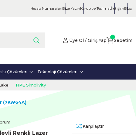
Hesap Numaraları
Bize Yazın
Kargo ve Teslimat
İletişim
Blog
Üye Ol / Giriş Yap
Sepetim
skı Çözümleri
Teknoloji Çözümleri
Lake
HPE SimpliVity
er (7KW64A)
Yorum
Karşılaştır
evli Renkli Lazer