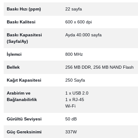
Baskı Hızı (ppm)
22 sayfa
Baskı Kalitesi
600 x 600 dpi
Baskı Kapasitesi
Ayda 40.000 sayfa
(Sayfa/Ay)
İşlemci
800 MHz
Bellek
256 MB DDR, 256 MB NAND Flash
Kağıt Kapasitesi
250 Sayfa
Arabirim ve
1 x USB 2.0
Bağlanabilirlik
1 x RJ-45
Wi-Fi
Gürültü Seviyesi
50 dB
Güç Gereksinimi
337W