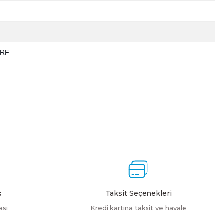
URF
ebilirsiniz.
ş
Taksit Seçenekleri
ası
Kredi kartına taksit ve havale