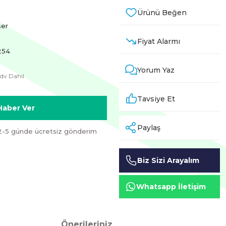
ser
Fiyat Alarmı
254
Yorum Yaz
dv Dahil
Tavsiye Et
Haber Ver
Paylaş
2-5 günde ücretsiz gönderim
Biz Sizi Arayalım
Whatsapp İletişim
Önerileriniz