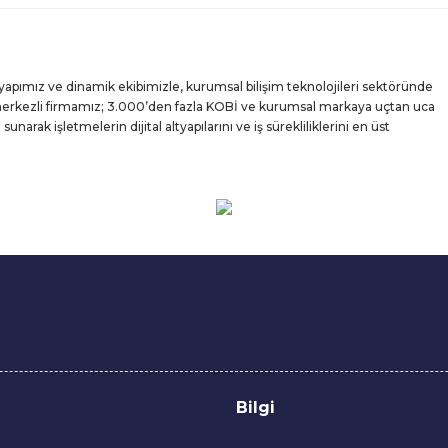
Gönder
yapımız ve dinamik ekibimizle, kurumsal bilişim teknolojileri sektöründe
 merkezli firmamız; 3.000’den fazla KOBİ ve kurumsal markaya uçtan uca
rak işletmelerin dijital altyapılarını ve iş sürekliliklerini en üst
Bilgi