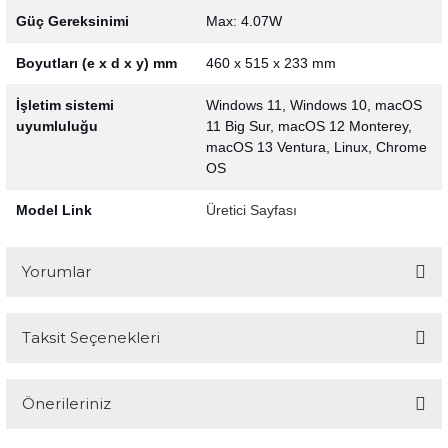
Güç Gereksinimi
Max: 4.07W
Boyutları (e x d x y) mm
460 x 515 x 233 mm
İşletim sistemi
Windows 11, Windows 10, macOS
uyumluluğu
11 Big Sur, macOS 12 Monterey,
macOS 13 Ventura, Linux, Chrome
OS
Model Link
Üretici Sayfası
Yorumlar
Taksit Seçenekleri
Bu ürüne ilk yorumu siz yapın!
Önerileriniz
Yorum Yaz
Bu ürünün fiyat bilgisi, resim, ürün açıklamalarında ve diğer