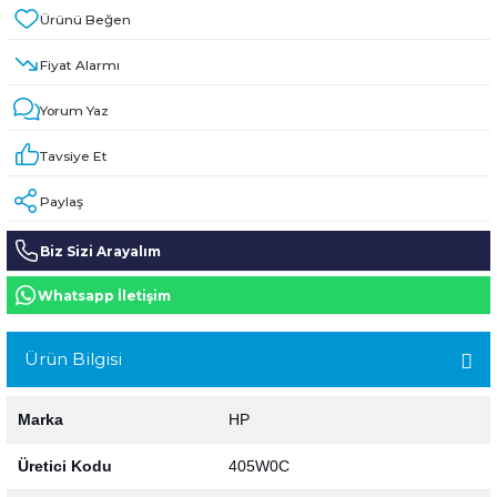
HPE MSA 2.4TB SAS 10K SFF M2 HDD -
Kablo
Fiyat Alarmı
Aruba Güç Kaynağı
Yorum Yaz
Aruba Aksesuar
Tavsiye Et
Paylaş
Biz Sizi Arayalım
Whatsapp İletişim
Ürün Bilgisi
Marka
HP
Üretici Kodu
405W0C