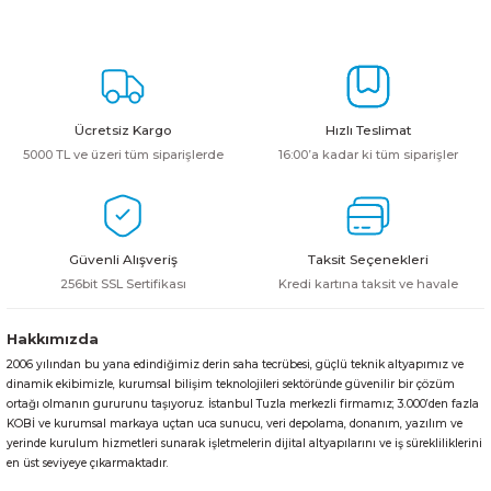
konularda yetersiz gördüğünüz noktaları öneri formunu kullanarak
tarafımıza iletebilirsiniz.
Görüş ve önerileriniz için teşekkür ederiz.
Ürün resmi kalitesiz, bozuk veya görüntülenemiyor.
Ücretsiz Kargo
Hızlı Teslimat
Ürün açıklamasında eksik bilgiler bulunuyor.
5000 TL ve üzeri tüm siparişlerde
16:00’a kadar ki tüm siparişler
Ürün bilgilerinde hatalar bulunuyor.
Ürün fiyatı diğer sitelerden daha pahalı.
Bu ürüne benzer farklı alternatifler olmalı.
Güvenli Alışveriş
Taksit Seçenekleri
256bit SSL Sertifikası
Kredi kartına taksit ve havale
Hakkımızda
2006 yılından bu yana edindiğimiz derin saha tecrübesi, güçlü teknik altyapımız ve
Gönder
dinamik ekibimizle, kurumsal bilişim teknolojileri sektöründe güvenilir bir çözüm
ortağı olmanın gururunu taşıyoruz. İstanbul Tuzla merkezli firmamız; 3.000’den fazla
KOBİ ve kurumsal markaya uçtan uca sunucu, veri depolama, donanım, yazılım ve
yerinde kurulum hizmetleri sunarak işletmelerin dijital altyapılarını ve iş sürekliliklerini
en üst seviyeye çıkarmaktadır.