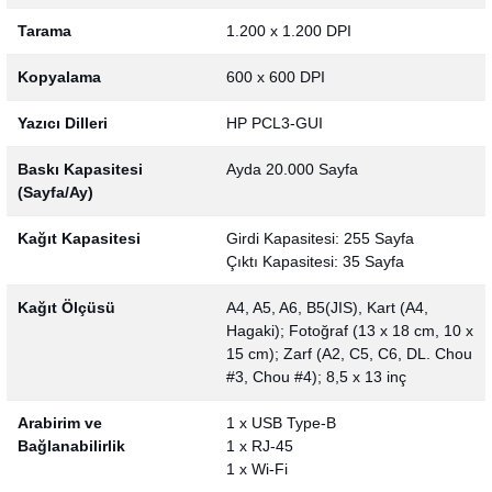
Tarama
1.200 x 1.200 DPI
Kopyalama
600 x 600 DPI
Yazıcı Dilleri
HP PCL3-GUI
Baskı Kapasitesi
Ayda 20.000 Sayfa
(Sayfa/Ay)
Kağıt Kapasitesi
Girdi Kapasitesi: 255 Sayfa
Çıktı Kapasitesi: 35 Sayfa
Kağıt Ölçüsü
A4, A5, A6, B5(JIS), Kart (A4,
Hagaki); Fotoğraf (13 x 18 cm, 10 x
15 cm); Zarf (A2, C5, C6, DL. Chou
#3, Chou #4); 8,5 x 13 inç
Arabirim ve
1 x USB Type-B
Bağlanabilirlik
1 x RJ-45
1 x Wi-Fi