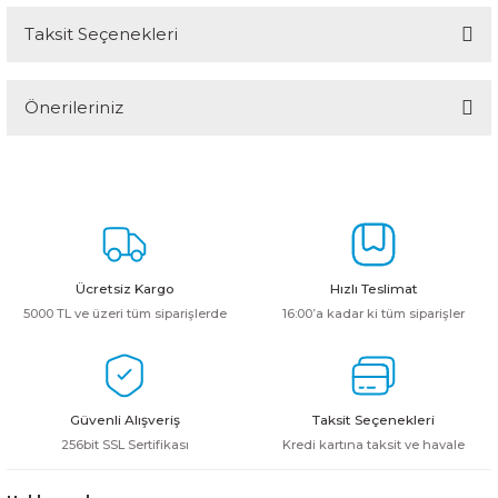
Taksit Seçenekleri
Bu ürüne ilk yorumu siz yapın!
Önerileriniz
Yorum Yaz
Bu ürünün fiyat bilgisi, resim, ürün açıklamalarında ve diğer
konularda yetersiz gördüğünüz noktaları öneri formunu kullanarak
tarafımıza iletebilirsiniz.
Görüş ve önerileriniz için teşekkür ederiz.
Ürün resmi kalitesiz, bozuk veya görüntülenemiyor.
Ücretsiz Kargo
Hızlı Teslimat
Ürün açıklamasında eksik bilgiler bulunuyor.
5000 TL ve üzeri tüm siparişlerde
16:00’a kadar ki tüm siparişler
Ürün bilgilerinde hatalar bulunuyor.
Ürün fiyatı diğer sitelerden daha pahalı.
Bu ürüne benzer farklı alternatifler olmalı.
Güvenli Alışveriş
Taksit Seçenekleri
256bit SSL Sertifikası
Kredi kartına taksit ve havale