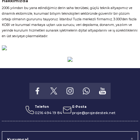
Hakkımızda
2006 yılından bu yana edindiğimiz derin saha tecrübesi, güçlü teknik altyapımız ve
Gönder
dinamik ekibimizle, kurumsal bilişim teknolojileri sektöründe güvenilir bir çözüm
ortağı olmanın gururunu taşıyoruz. İstanbul Tuzla merkezli firmamız; 3.000’den fazla
KOBİ ve kurumsal markaya uçtan uca sunucu, veri depolama, donanım, yazılım ve
yerinde kurulum hizmetleri sunarak işletmelerin dijital altyapılarını ve iş sürekliliklerini
en üst seviyeye çıkarmaktadır.
Telefon
E-Posta
0216 494 19 84
proje@projedestek.net
Kurumsal