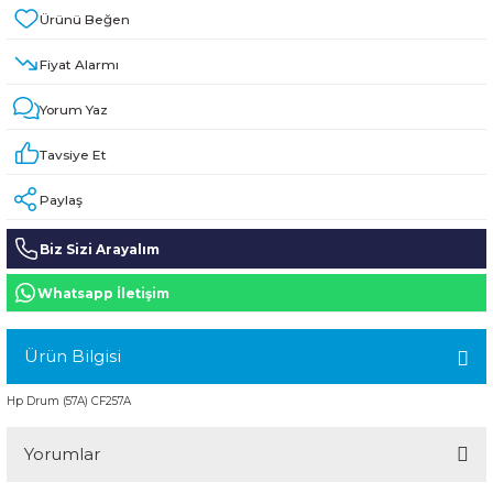
HPE MSA 2.4TB SAS 10K SFF M2 HDD -
Kablo
Fiyat Alarmı
Aruba Güç Kaynağı
Yorum Yaz
Aruba Aksesuar
Tavsiye Et
Paylaş
Biz Sizi Arayalım
Whatsapp İletişim
Ürün Bilgisi
Hp Drum (57A) CF257A
Yorumlar