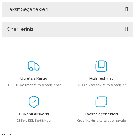
Taksit Seçenekleri
Bu ürüne ilk yorumu siz yapın!
Önerileriniz
Yorum Yaz
Bu ürünün fiyat bilgisi, resim, ürün açıklamalarında ve diğer
konularda yetersiz gördüğünüz noktaları öneri formunu kullanarak
tarafımıza iletebilirsiniz.
Görüş ve önerileriniz için teşekkür ederiz.
Ürün resmi kalitesiz, bozuk veya görüntülenemiyor.
Ücretsiz Kargo
Hızlı Teslimat
Ürün açıklamasında eksik bilgiler bulunuyor.
5000 TL ve üzeri tüm siparişlerde
16:00’a kadar ki tüm siparişler
Ürün bilgilerinde hatalar bulunuyor.
Ürün fiyatı diğer sitelerden daha pahalı.
Bu ürüne benzer farklı alternatifler olmalı.
Güvenli Alışveriş
Taksit Seçenekleri
256bit SSL Sertifikası
Kredi kartına taksit ve havale