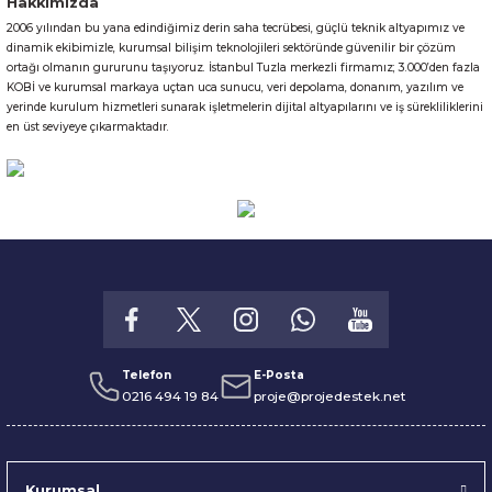
Hakkımızda
2006 yılından bu yana edindiğimiz derin saha tecrübesi, güçlü teknik altyapımız ve
Gönder
dinamik ekibimizle, kurumsal bilişim teknolojileri sektöründe güvenilir bir çözüm
ortağı olmanın gururunu taşıyoruz. İstanbul Tuzla merkezli firmamız; 3.000’den fazla
KOBİ ve kurumsal markaya uçtan uca sunucu, veri depolama, donanım, yazılım ve
yerinde kurulum hizmetleri sunarak işletmelerin dijital altyapılarını ve iş sürekliliklerini
en üst seviyeye çıkarmaktadır.
Telefon
E-Posta
0216 494 19 84
proje@projedestek.net
Kurumsal