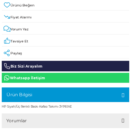
HPE MSA 2.4TB SAS 10K SFF M2 HDD -
Kablo
Fiyat Alarmı
Aruba Güç Kaynağı
Yorum Yaz
Aruba Aksesuar
Tavsiye Et
Paylaş
Biz Sizi Arayalım
Whatsapp İletişim
Ürün Bilgisi
HP Siyah/Üç Renkli Baskı Kafası Takımı 3YP61AE
Yorumlar