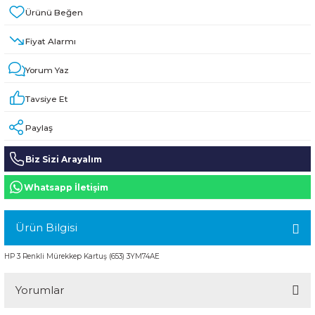
HPE MSA 2.4TB SAS 10K SFF M2 HDD -
Kablo
Fiyat Alarmı
Aruba Güç Kaynağı
Yorum Yaz
Aruba Aksesuar
Tavsiye Et
Paylaş
Biz Sizi Arayalım
Whatsapp İletişim
Ürün Bilgisi
HP 3 Renkli Mürekkep Kartuş (653) 3YM74AE
Yorumlar