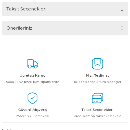
Taksit Seçenekleri
Bu ürüne ilk yorumu siz yapın!
Önerileriniz
Yorum Yaz
Bu ürünün fiyat bilgisi, resim, ürün açıklamalarında ve diğer
konularda yetersiz gördüğünüz noktaları öneri formunu kullanarak
tarafımıza iletebilirsiniz.
Görüş ve önerileriniz için teşekkür ederiz.
Ürün resmi kalitesiz, bozuk veya görüntülenemiyor.
Ücretsiz Kargo
Hızlı Teslimat
Ürün açıklamasında eksik bilgiler bulunuyor.
5000 TL ve üzeri tüm siparişlerde
16:00’a kadar ki tüm siparişler
Ürün bilgilerinde hatalar bulunuyor.
Ürün fiyatı diğer sitelerden daha pahalı.
Bu ürüne benzer farklı alternatifler olmalı.
Güvenli Alışveriş
Taksit Seçenekleri
256bit SSL Sertifikası
Kredi kartına taksit ve havale