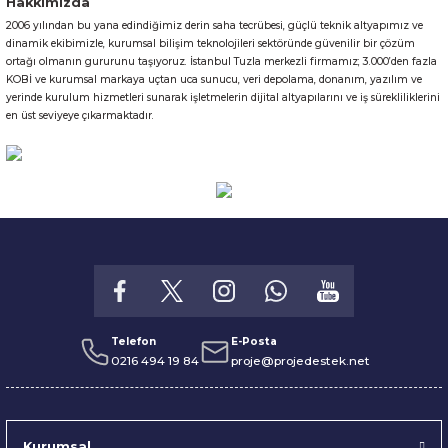
Hakkımızda
2006 yılından bu yana edindiğimiz derin saha tecrübesi, güçlü teknik altyapımız ve
Gönder
dinamik ekibimizle, kurumsal bilişim teknolojileri sektöründe güvenilir bir çözüm
ortağı olmanın gururunu taşıyoruz. İstanbul Tuzla merkezli firmamız; 3.000’den fazla
KOBİ ve kurumsal markaya uçtan uca sunucu, veri depolama, donanım, yazılım ve
yerinde kurulum hizmetleri sunarak işletmelerin dijital altyapılarını ve iş sürekliliklerini
en üst seviyeye çıkarmaktadır.
Telefon
E-Posta
0216 494 19 84
proje@projedestek.net
Kurumsal