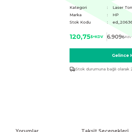
Kategori
Laser Ton
Marka
HP
Stok Kodu
ed_2063
120,75
6.909
₺
$+KDV
Kdv
Gelince 
Stok durumuna bağlı olarak 
Yorumlar
Taksit Seçenekleri