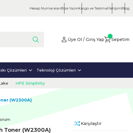
Hesap Numaraları
Bize Yazın
Kargo ve Teslimat
İletişim
Blog
Üye Ol / Giriş Yap
Sepetim
skı Çözümleri
Teknoloji Çözümleri
Lake
HPE SimpliVity
oner (W2300A)
Yorum
Karşılaştır
ah Toner (W2300A)