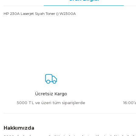
HP 230A Laserjet Siyah Toner () W2300A
Bu ürünün fiyat bilgisi, resim, ürün açıklamalarında ve diğer konulard
Görüş ve önerileriniz için teşekkür ederiz.
Ürün resmi kalitesiz, bozuk veya görüntülenemiyor.
Ürün açıklamasında eksik bilgiler bulunuyor.
Ürün bilgilerinde hatalar bulunuyor.
Ürün fiyatı diğer sitelerden daha pahalı.
Bu ürüne benzer farklı alternatifler olmalı.
Ücretsiz Kargo
5000 TL ve üzeri tüm siparişlerde
16:00’
Hakkımızda