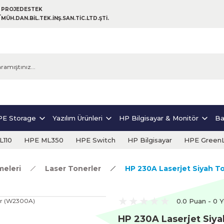
PROJEDESTEK
MÜH.DAN.BİL.TEK.İNŞ.SAN.TİC.LTD.ŞTİ.
E Storage
Yazılım Ürünleri
HP Bilgisayar & Monitör
Ba
110
HPE ML350
HPE Switch
HP Bilgisayar
HPE Green
eleri
Laser Tonerler
HP 230A Laserjet Siyah T
0.0 Puan - 0 
HP 230A Laserjet Siy