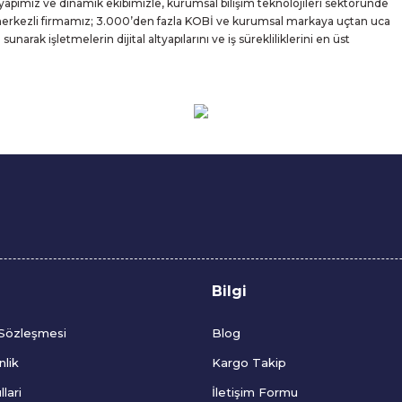
yapımız ve dinamik ekibimizle, kurumsal bilişim teknolojileri sektöründe
 merkezli firmamız; 3.000’den fazla KOBİ ve kurumsal markaya uçtan uca
rak işletmelerin dijital altyapılarını ve iş sürekliliklerini en üst
Bilgi
 Sözleşmesi
Blog
nlik
Kargo Takip
lari
İletişim Formu