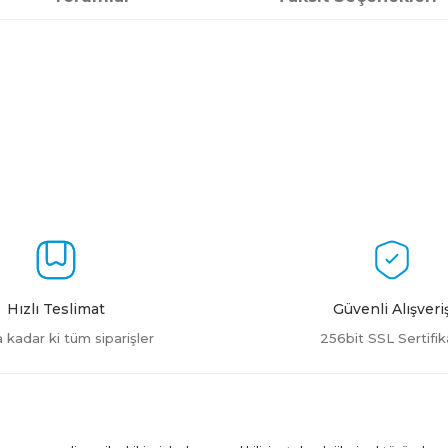
a yetersiz gördüğünüz noktaları öneri formunu kullanarak tarafımıza ilet
Bu ürüne ilk yorumu siz yapın!
Yorum Yaz
Hızlı Teslimat
Güvenli Alışveri
a kadar ki tüm siparişler
256bit SSL Sertifik
Gönder