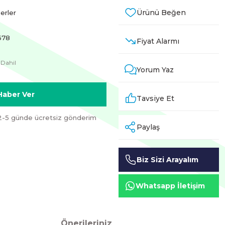
erler
678
Fiyat Alarmı
 Dahil
Yorum Yaz
Haber Ver
Tavsiye Et
2-5 günde ücretsiz gönderim
Paylaş
Biz Sizi Arayalım
Whatsapp İletişim
Önerileriniz