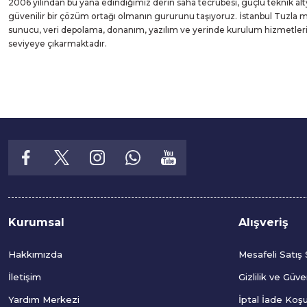
2006 yılından bu yana edindiğimiz derin saha tecrübesi, güçlü teknik alt
güvenilir bir çözüm ortağı olmanın gururunu taşıyoruz. İstanbul Tuzla
sunucu, veri depolama, donanım, yazılım ve yerinde kurulum hizmetleri suna
seviyeye çıkarmaktadır.
Kurumsal
Alışveriş
Hakkımızda
Mesafeli Satış
İletişim
Gizlilik ve Güve
Yardım Merkezi
İptal İade Koşul