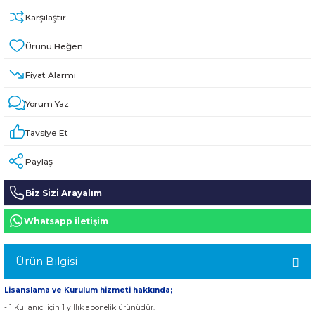
HPE MSA 2.4TB SAS 10K SFF M2 HDD -
Kablo
Karşılaştır
Aruba Güç Kaynağı
Fiyat Alarmı
Aruba Aksesuar
Yorum Yaz
Tavsiye Et
Paylaş
Biz Sizi Arayalım
Whatsapp İletişim
Ürün Bilgisi
Lisanslama ve Kurulum hizmeti hakkında;
- 1 Kullanıcı için 1 yıllık abonelik ürünüdür.