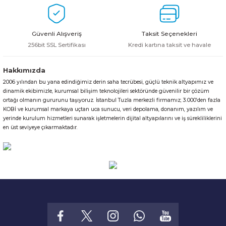
Ürün fiyatı diğer sitelerden daha pahalı.
Bu ürüne benzer farklı alternatifler olmalı.
Güvenli Alışveriş
Taksit Seçenekleri
256bit SSL Sertifikası
Kredi kartına taksit ve havale
Hakkımızda
2006 yılından bu yana edindiğimiz derin saha tecrübesi, güçlü teknik altyapımız ve
Gönder
dinamik ekibimizle, kurumsal bilişim teknolojileri sektöründe güvenilir bir çözüm
ortağı olmanın gururunu taşıyoruz. İstanbul Tuzla merkezli firmamız; 3.000’den fazla
KOBİ ve kurumsal markaya uçtan uca sunucu, veri depolama, donanım, yazılım ve
yerinde kurulum hizmetleri sunarak işletmelerin dijital altyapılarını ve iş sürekliliklerini
en üst seviyeye çıkarmaktadır.