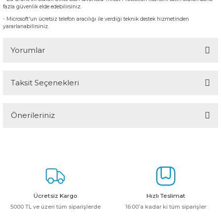
fazla güvenlik elde edebilirsiniz.
- Microsoft'un ücretsiz telefon aracılığı ile verdiği teknik destek hizmetinden
yararlanabilirsiniz.
Yorumlar
Taksit Seçenekleri
Bu ürüne ilk yorumu siz yapın!
Önerileriniz
Yorum Yaz
Bu ürünün fiyat bilgisi, resim, ürün açıklamalarında ve diğer
konularda yetersiz gördüğünüz noktaları öneri formunu kullanarak
tarafımıza iletebilirsiniz.
Görüş ve önerileriniz için teşekkür ederiz.
Ürün resmi kalitesiz, bozuk veya görüntülenemiyor.
Ücretsiz Kargo
Hızlı Teslimat
Ürün açıklamasında eksik bilgiler bulunuyor.
5000 TL ve üzeri tüm siparişlerde
16:00’a kadar ki tüm siparişler
Ürün bilgilerinde hatalar bulunuyor.