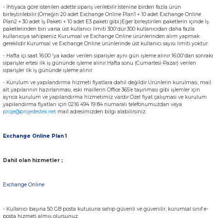
- İhtiyaca göre istenilen adette sipariş verilebilir.İstenirse birden fazla ürün
birleştirilebilir.(Örneğin 20 adet Exchange Online Plan1 + 10 adet Exchange Online
Plan2 + 30 adet İş Paketi + 10 adet E3 paketi gibi.)Eğer birleştirilen paketlerin içinde İş
paketlerinden biri varsa üst kullanıcı limiti 300'dür.300 kullanıcıdan daha fazla
kullanıcıya sahipseniz Kurumsal ve Exchange Online ürünlerinden alım yapmak
gereklidir.Kurumsal ve Exchange Online ürünlerinde üst kullanıcı sayısı limiti yoktur.
- Hafta içi saat 16:00 'ya kadar verilen siparişler aynı gün işleme alınır.16:00'dan sonraki
siparişler ertesi ilk iş gününde işleme alınır.Hafta sonu (Cumartesi-Pazar) verilen
siparişler ilk iş gününde işleme alınır.
- Kurulum ve yapılandırma hizmeti fiyatlara dahil değildir.Ürünlerin kurulması, mail
alt yapılarının hazırlanması, eski maillerin Office 365’e taşınması gibi işlemler için
ayrıca kurulum ve yapılandırma hizmetimiz vardır.Özel fiyat çalışması ve kurulum
yapılandırma fiyatları için 0216 494 19 84 numaralı telefonumuzdan veya
proje@projedestek.net
mail adresimizden bilgi alabilirsiniz.
Exchange Online Plan 1
Dahil olan hizmetler ;
Exchange Online
- Kullanıcı başına 50 GB posta kutusuna sahip güvenli ve güvenilir, kurumsal sınıf e-
posta hizmeti almış olursunuz.