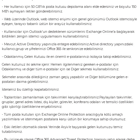
- Her kullanıcı için 50 GB'lık posta kutusu depolama alanı elde edersiniz ve boyutu 150
MB'ı aşmayan iletiler gönderebilirsiniz.
- Web üzerinde Outlook, web istemci erişimi için genel görünümü Outlook istemcisiyle
eşleşen, tarayıcı tabanlı üstün bir arayüz kullanabilirsiniz.
- Kullanıcılar için Outlook'un desteklenen sürümlerini Exchange Online'a bağlayarak
bildikleri zengin istemci uygulamasını kullanabilirsiniz.
- Mevcut Active Directory yapınızla entegre edebilirsiniz.Active directory yapınızdaki
kullanıcı,grup ve şifrelerinizi Office 365 ile senkronize edebilirsiniz.
- Odaklanmış Gelen Kutusu ile en önemli e-postalarınızı kolayca takip edebilirsiniz.
Gelen kutunuz iki sekme içerir: Hemen ilgilenmeniz gereken e-postalar için
Odaklanmış ve diğer tüm e-postalar için ise Diğer sekmesi kullanabilirsiniz.
Sekmeler arasında dilediğiniz zaman geçiş yapabilir ve Diğer bölümüne gelen e-
postaları daima görebilirsiniz.
İsterseniz bu özelliği kapatabilirsiniz.
- Toplantıları zamanlamak için takvimleri karşılaştırabilirsiniz.Paylaşılan takvimler,
gruplar, genel adres listesi, dış kişiler, görevler, konferans odaları ve temsilci özellikleri
gibi işbirliği özelliklerine erişebilirsiniz.
- Tüm posta kutuları için Exchange Online Protection aracılığıyla kötü amaçlı
yazılımlara ve istenmeyen postalara karşı üstün bir korumaya sahip olursunuz.
- Eski iletileri otomatik olarak Yerinde Arşiv’e taşıyarak gelen kutunuzu temiz
tutabilirsiniz.
- Bu ürüne ek olarak Office 365 Advanced Threat Protection lisansını satın alarak daha