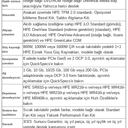
İsteğe bağlı DVD-ROM İsteğe bağlı Universal Media Bay
Optik sürücü
türü
aracılığıyla Yalnızca harici destek
Anakart üzerinde HPE TPM 2.0 standardı. Opsiyonel
Güvenlik
kilitleme Bezel Kiti, Saldırı Algılama Kiti.
Akıllı sağlama özelliğine sahip HPE iLO Standard (gömülü),
HPE OneView Standard (indirme gerektirir) (standart), HPE
Altyapı
yönetimi
iLO Advanced, HPE OneView Advanced (isteğe bağlı, lisans
gerektirir) ve HPE GreenLake COM
800W, 1000W veya 1600W Çift sıcak takılabilir yedekli 1+1
Güç kaynağı
türü
HPE Esnek Yuva Güç Kaynakları, modele bağlı olarak
8 adede kadar PCIe Gen5 ve 2 OCP 3.0, ayrıntılı açıklamalar
Genişletme
yuvaları
için QuickSpecs'e bakın
1 Gb, 10 Gb, 10/25 Gb, 100 Gb veya 200 Gb, PCIe
Ağ
adaptöründe veya OCP 3.0 form faktöründe, ayrıntılı
denetleyicisi
açıklamalar için QuickSpecs'e bakın
HPE SR932i-p ve/veya HPE MR216i-o ve/veya HPE MR416i-
o ve/veya HPE MR216i-p ve/veya HPE MR416i-p ve/veya
Depolama
denetleyicisi
HPE MR408i-o, ayrıntılı açıklamalar için Hızlı Özellikler'e
bakın
Sıcak takılabilir yedek fanlar, modele bağlı olarak Standart
Sistem fan
özellikleri
Fan Kiti veya Yüksek Performanslı Fan Kiti
3/3/3: Sunucu Garantisi, üç yıl parça, üç yıl işçilik ve üç yıl
Garanti
yerinde destek kapsamını içerir.