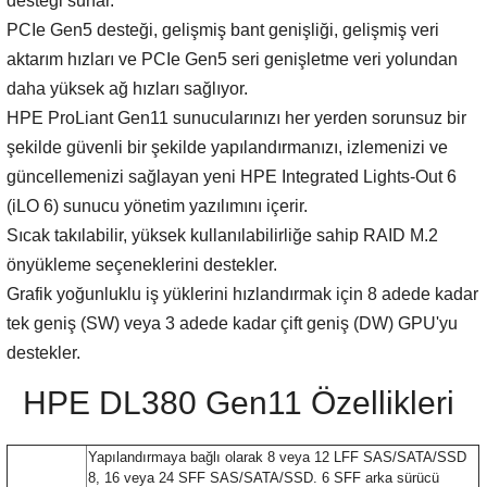
desteği sunar.
HPE MSA 2.4TB SAS 10K SFF M2 HDD -
Kablo
PCIe Gen5 desteği, gelişmiş bant genişliği, gelişmiş veri
aktarım hızları ve PCIe Gen5 seri genişletme veri yolundan
Aruba Güç Kaynağı
daha yüksek ağ hızları sağlıyor.
HPE ProLiant Gen11 sunucularınızı her yerden sorunsuz bir
Aruba Aksesuar
şekilde güvenli bir şekilde yapılandırmanızı, izlemenizi ve
güncellemenizi sağlayan yeni HPE Integrated Lights-Out 6
(iLO 6) sunucu yönetim yazılımını içerir.
Sıcak takılabilir, yüksek kullanılabilirliğe sahip RAID M.2
önyükleme seçeneklerini destekler.
Grafik yoğunluklu iş yüklerini hızlandırmak için 8 adede kadar
tek geniş (SW) veya 3 adede kadar çift geniş (DW) GPU'yu
destekler.
HPE DL380 Gen11 Özellikleri
Yapılandırmaya bağlı olarak 8 veya 12 LFF SAS/SATA/SSD
8, 16 veya 24 SFF SAS/SATA/SSD. 6 SFF arka sürücü