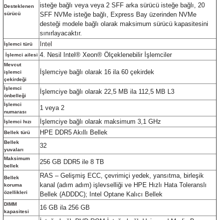
isteğe bağlı veya veya 2 SFF arka sürücü isteğe bağlı, 20
Desteklenen
sürücü
SFF NVMe isteğe bağlı, Express Bay üzerinden NVMe
desteği modele bağlı olarak maksimum sürücü kapasitesini
sınırlayacaktır.
Intel
İşlemci türü
4. Nesil Intel® Xeon® Ölçeklenebilir İşlemciler
İşlemci ailesi
Mevcut
İşlemciye bağlı olarak 16 ila 60 çekirdek
işlemci
çekirdeği
İşlemci
İşlemciye bağlı olarak 22,5 MB ila 112,5 MB L3
önbelleği
İşlemci
1 veya 2
numarası
İşlemciye bağlı olarak maksimum 3,1 GHz
İşlemci hızı
HPE DDR5 Akıllı Bellek
Bellek türü
Bellek
32
yuvaları
Maksimum
256 GB DDR5 ile 8 TB
bellek
RAS – Gelişmiş ECC, çevrimiçi yedek, yansıtma, birleşik
Bellek
kanal (adım adım) işlevselliği ve HPE Hızlı Hata Toleranslı
koruma
özellikleri
Bellek (ADDDC); Intel Optane Kalıcı Bellek
DIMM
16 GB ila 256 GB
kapasitesi