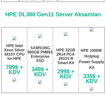
HPE DL380 Gen11 Server Aksamları
HPE Intel
SAMSUNG
Xeon Silver
HPE 32GB
HPE 1000W
960GB PM893
4410Y CPU
2Rx4 PC4-
Hotplug
Enterprise
for HPE
2933Y-R
SSD
Power Supply
Smart Kit
799$ +
Kit
349$ +
299$ +
KDV
KDV
335$ +
KDV
KDV