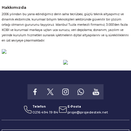
Hakkımızda
2006 yılından bu yana edindiğimiz derin saha tecrübesi, güçlü teknik altyapımız ve
dinamik ekibimizle, kurumsal bilişim teknolojileri sektöründe güvenilir bir çözüm
ortağı olmanın gururunu taşıyoruz. İstanbul Tuzla merkezli firmamız; 3.000’den fazla
KOBİ ve kurumsal markaya uçtan uca sunucu, veri depolama, donanım, yazılım ve
yerinde kurulum hizmetleri sunarak işletmelerin dijital altyapılarını ve iş sürekliliklerini
en üst seviyeye çıkarmaktadır.
Telefon
E-Posta
0216 494 19 84
proje@projedestek.net