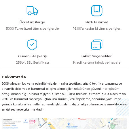
HPE MSA 2.4TB SAS 10K SFF M2 HDD -
Kablo
Aruba Güç Kaynağı
Ücretsiz Kargo
Hızlı Teslimat
5000 TL ve üzeri tüm siparişlerde
16:00’a kadar ki tüm siparişler
Aruba Aksesuar
Güvenli Alışveriş
Taksit Seçenekleri
256bit SSL Sertifikası
Kredi kartına taksit ve havale
Hakkımızda
2006 yılından bu yana edindiğimiz derin saha tecrübesi, güçlü teknik altyapımız ve
dinamik ekibimizle, kurumsal bilişim teknolojileri sektöründe güvenilir bir çözüm
ortağı olmanın gururunu taşıyoruz. İstanbul Tuzla merkezli firmamız; 3.000’den fazla
KOBİ ve kurumsal markaya uçtan uca sunucu, veri depolama, donanım, yazılım ve
yerinde kurulum hizmetleri sunarak işletmelerin dijital altyapılarını ve iş sürekliliklerini
en üst seviyeye çıkarmaktadır.