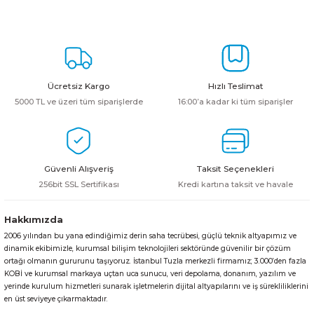
Ücretsiz Kargo
Hızlı Teslimat
5000 TL ve üzeri tüm siparişlerde
16:00’a kadar ki tüm siparişler
Güvenli Alışveriş
Taksit Seçenekleri
256bit SSL Sertifikası
Kredi kartına taksit ve havale
Hakkımızda
2006 yılından bu yana edindiğimiz derin saha tecrübesi, güçlü teknik altyapımız ve
dinamik ekibimizle, kurumsal bilişim teknolojileri sektöründe güvenilir bir çözüm
ortağı olmanın gururunu taşıyoruz. İstanbul Tuzla merkezli firmamız; 3.000’den fazla
KOBİ ve kurumsal markaya uçtan uca sunucu, veri depolama, donanım, yazılım ve
yerinde kurulum hizmetleri sunarak işletmelerin dijital altyapılarını ve iş sürekliliklerini
en üst seviyeye çıkarmaktadır.