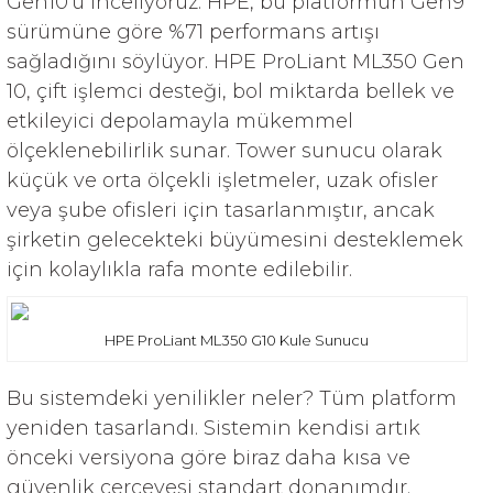
Gen10'u inceliyoruz. HPE, bu platformun Gen9
HPE MSA 2.4TB SAS 10K SFF M2 HDD -
Kablo
sürümüne göre %71 performans artışı
sağladığını söylüyor. HPE ProLiant ML350 Gen
Aruba Güç Kaynağı
10, çift işlemci desteği, bol miktarda bellek ve
etkileyici depolamayla mükemmel
Aruba Aksesuar
ölçeklenebilirlik sunar. Tower sunucu olarak
küçük ve orta ölçekli işletmeler, uzak ofisler
veya şube ofisleri için tasarlanmıştır, ancak
şirketin gelecekteki büyümesini desteklemek
için kolaylıkla rafa monte edilebilir.
HPE ProLiant ML350 G10 Kule Sunucu
Bu sistemdeki yenilikler neler? Tüm platform
yeniden tasarlandı. Sistemin kendisi artık
önceki versiyona göre biraz daha kısa ve
güvenlik çerçevesi standart donanımdır.